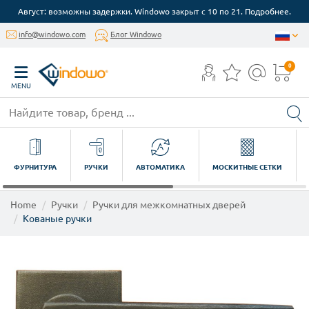
Август: возможны задержки. Windowo закрыт с 10 по 21. Подробнее.
info@windowo.com
Блог Windowo
0
MENU
ФУРНИТУРА
РУЧКИ
АВТОМАТИКА
МОСКИТНЫЕ СЕТКИ
Home
Ручки
Ручки для межкомнатных дверей
Кованые ручки