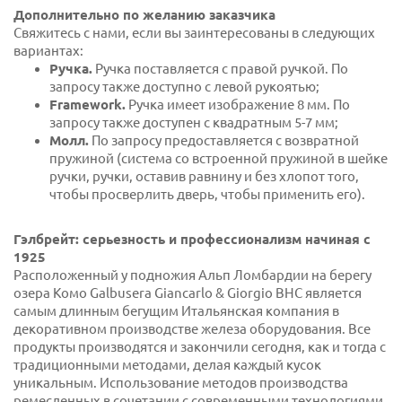
Дополнительно по желанию заказчика
Свяжитесь с нами, если вы заинтересованы в следующих
вариантах:
Ручка.
Ручка поставляется с правой ручкой. По
запросу также доступно с левой рукоятью;
Framework.
Ручка имеет изображение 8 мм. По
запросу также доступен с квадратным 5-7 мм;
Молл.
По запросу предоставляется с возвратной
пружиной (система со встроенной пружиной в шейке
ручки, ручки, оставив равнину и без хлопот того,
чтобы просверлить дверь, чтобы применить его).
Гэлбрейт: серьезность и профессионализм начиная с
1925
Расположенный у подножия Альп Ломбардии на берегу
озера Комо Galbusera Giancarlo & Giorgio ВНС является
самым длинным бегущим Итальянская компания в
декоративном производстве железа оборудования. Все
продукты производятся и закончили сегодня, как и тогда с
традиционными методами, делая каждый кусок
уникальным. Использование методов производства
ремесленных в сочетании с современными технологиями