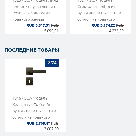
1825 / SQA Модель Линц
1821 / SQA Модель
Гэлбрейт ручка двери с
Стокгольм Гэлбрейт
Rosetta и соплом из
ручка двери с Rosetta и
кованого железа
соплом из кованого
RUB 3.817,51
RUB
RUB 3.174,22
RUB
искусства
железа искусства
5.090,01
4.232,29
ПОСЛЕДНИЕ ТОВАРЫ
-25%
1816 / SQA Модель
Хельсинки Гэлбрейт
ручка двери с Rosetta и
соплом из кованого
RUB 2.705,47
RUB
железа искусства
3.607,30