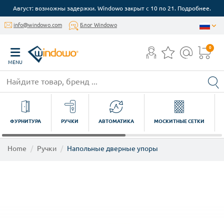
Август: возможны задержки. Windowo закрыт с 10 по 21. Подробнее.
info@windowo.com
Блог Windowo
0
MENU
ФУРНИТУРА
РУЧКИ
АВТОМАТИКА
МОСКИТНЫЕ СЕТКИ
Home
Ручки
Напольные дверные упоры