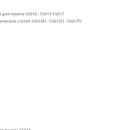
ля пункта 55010 - 55013-55017
еских статей 55010N - 55013N - 55017N
я пункта 55011