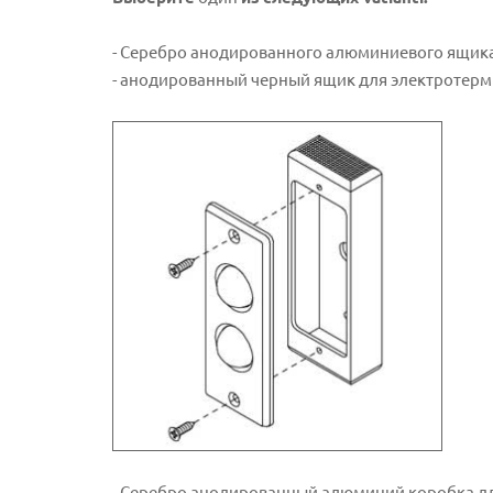
- Серебро анодированного алюминиевого ящика д
- анодированный черный ящик для электротермич
- Серебро анодированный алюминий коробка дл