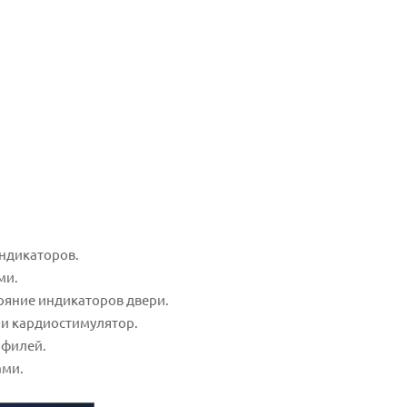
ндикаторов.
ми.
тояние индикаторов двери.
ли кардиостимулятор.
офилей.
ами.