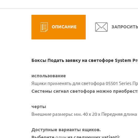
ОПИСАНИЕ
ЗАПРОСИТ
Боксы Подать заявку на светофоре System Pro
использование
Ящики применять для светофора 05501 Series П
Системы сигнал светофора можно приобрест
черты
Внешние размеры: мм. 40 х 20 х Передняя длин
Доступные варианты ящиков.
Выберите
один
из следующих vatianti: