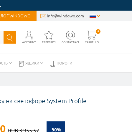
.
БЛОГ WINDOWO
info@windowo.com
0
ACCOUNT
PREFERITI
CONTATTACI
CARRELLO
ОСТЬ
ЯЩИКИ
ПОРОГИ
у на светофоре System Profile
90
-30%
RUB 3.955,57