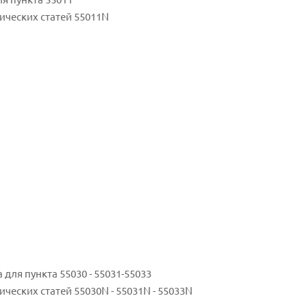
ических статей 55011N
ля пункта 55030 - 55031-55033
еских статей 55030N - 55031N - 55033N