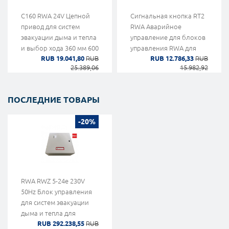
C160 RWA 24V Цепной
Сигнальная кнопка RT2
привод для систем
RWA Аварийное
эвакуации дыма и тепла
управление для блоков
и выбор хода 360 мм 600
управления RWA для
RUB 19.041,80
RUB
RUB 12.786,33
RUB
мм 1000 мм Topp
систем эвакуации дыма
25.389,06
15.982,92
и тепла Topp
ПОСЛЕДНИЕ ТОВАРЫ
-20%
RWA RWZ 5-24e 230V
50Hz Блок управления
для систем эвакуации
дыма и тепла для
RUB 292.238,55
RUB
использования с