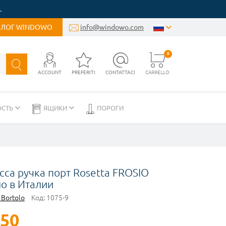
.
БЛОГ WINDOWO
info@windowo.com
0
ACCOUNT
PREFERITI
CONTATTACI
CARRELLO
ОСТЬ
ЯЩИКИ
ПОРОГИ
сса ручка порт Rosetta FROSIO
но в Италии
 Bortolo
Код:
1075-9
,50