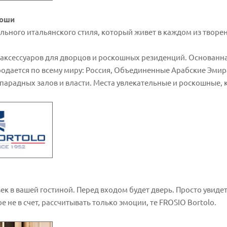
коши
льного итальянского стиля, который живет в каждом из творени
 и аксессуаров для дворцов и роскошных резиденций. Основан
родается по всему миру: Россия, Объединенные Арабские Эмира
и парадных залов и власти. Места увлекательные и роскошные,
ек в вашей гостиной. Перед входом будет дверь. Просто увиде
ое не в счет, рассчитывать только эмоции, те FROSIO Bortolo.