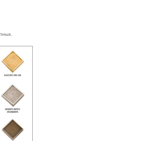
пных.