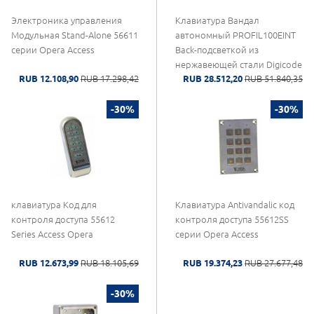
Электроника управления
Клавиатура Вандал
Модульная Stand-Alone 56611
автономный PROFIL100EINT
серии Opera Access
Back-подсветкой из
нержавеющей стали Digicode
RUB 12.108,90
RUB 17.298,42
RUB 28.512,20
RUB 51.840,35
2 Реле контроля доступа
CDVI
-30%
-30%
клавиатура Код для
Клавиатура Antivandalic код
контроля доступа 55612
контроля доступа 55612SS
Series Access Opera
серии Opera Access
RUB 12.673,99
RUB 18.105,69
RUB 19.374,23
RUB 27.677,48
-30%