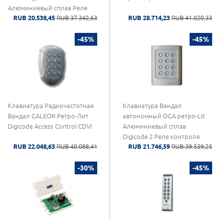
Алюминиевый сплав Реле
RUB 20.538,45
RUB 37.342,63
RUB 28.714,23
RUB 41.020,33
контроля доступа CDVI
-45%
-45%
Клавиатура Радиочастотная
Клавиатура Вандал
Вандал GALEOR Ретро-Лит
автономный DGA ретро-Lit
Digicode Access Control CDVI
Алюминиевый сплав
Digicode 2 Реле контроля
RUB 22.048,63
RUB 40.088,41
RUB 21.746,59
RUB 39.539,25
доступа CDVI
-30%
-45%