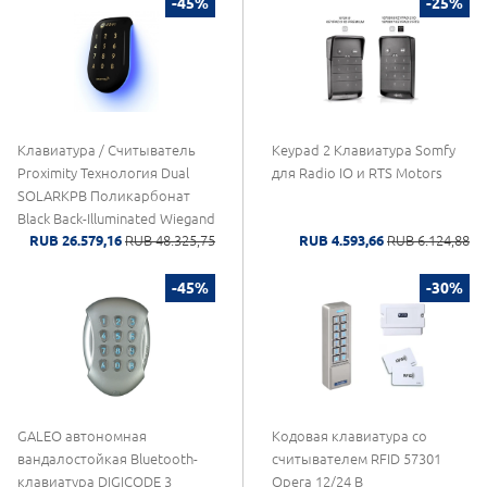
-45%
-25%
Клавиатура / Считыватель
Keypad 2 Клавиатура Somfy
Proximity Технология Dual
для Radio IO и RTS Motors
SOLARKPB Поликарбонат
Black Back-Illuminated Wiegand
RUB 26.579,16
RUB 48.325,75
RUB 4.593,66
RUB 6.124,88
125Khz Инновационный
дизайн CDVI
-45%
-30%
GALEO автономная
Кодовая клавиатура со
вандалостойкая Bluetooth-
считывателем RFID 57301
клавиатура DIGICODE 3
Opera 12/24 В