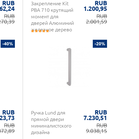
RUB
RUB
Закрепление Kit
62,24
1.200,95
PBA 710 крутящий
RUB
RUB
момент для
270,39
2.001,59
дверей Алюминий
железное дерево
-40%
-20%
RUB
RUB
Ручка Lund для
23,73
7.230,51
прямой двери
RUB
RUB
минималистского
872,89
9.038,15
дизайна