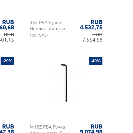
RUB
RUB
332 PBA Ручка
60,68
4.532,75
Нейлон цветные
RUB
RUB
гранулы
601,15
7.554,58
-20%
-40%
RUB
RUB
M18Z PBA Ручка
42,38
9.074,98