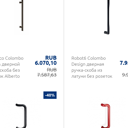
RUB
ico Colombo
Robot6 Colombo
6.070,10
7.9
n дверной
Design дверная
RUB
скоба без
ручка-скоба из
7.587,63
9.
к Alberto
латуни без розеток
-40%