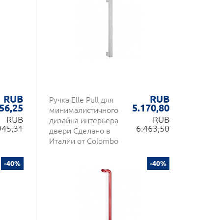
RUB
RUB
Ручка Elle Pull для
56,25
5.170,80
минималистичного
RUB
RUB
дизайна интерьера
945,31
6.463,50
двери Сделано в
Италии от Colombo
Design
-40%
-40%