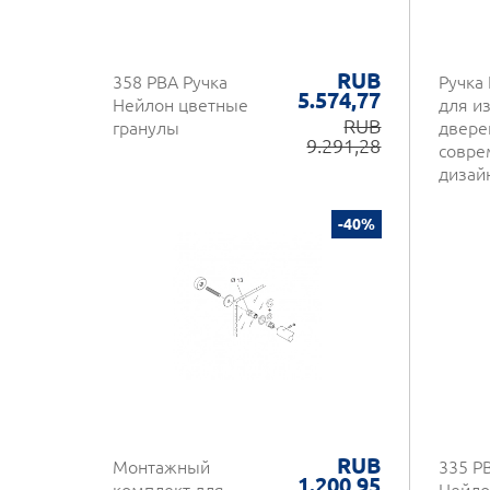
RUB
358 PBA Ручка
Ручка 
5.574,77
Нейлон цветные
для и
RUB
гранулы
двере
9.291,28
совре
дизай
Итали
Desig
-40%
RUB
Монтажный
335 P
1.200,95