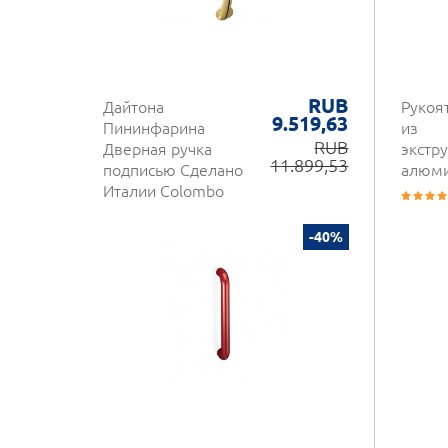
RUB
Дайтона
Рукоя
9.519,63
Пининфарина
из
RUB
Дверная ручка
экстр
11.899,53
подписью Сделано
алюм
Италии Colombo
-40%