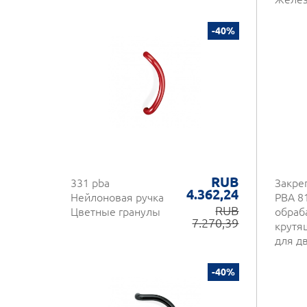
-40%
RUB
331 pba
Закре
4.362,24
Нейлоновая ручка
PBA 8
RUB
Цветные гранулы
обраб
7.270,39
крутя
для д
-40%