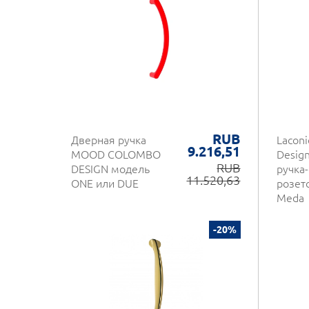
RUB
Дверная ручка
Lacon
9.216,51
MOOD COLOMBO
Desig
RUB
DESIGN модель
ручка-
11.520,63
ONE или DUE
розето
Meda
-20%