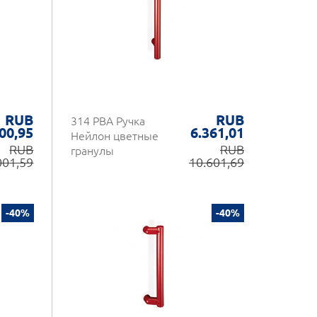
RUB
RUB
314 PBA Ручка
00,95
6.361,01
Нейлон цветные
RUB
RUB
гранулы
001,59
10.601,69
-40%
-40%