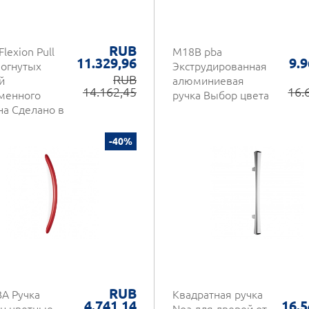
RUB
Flexion Pull
M18B pba
11.329,96
9.9
зогнутых
Экструдированная
RUB
й
алюминиевая
14.162,45
16.
менного
ручка Выбор цвета
на Сделано в
и от Colombo
n
-40%
RUB
BA Ручка
Квадратная ручка
4.741,14
16.5