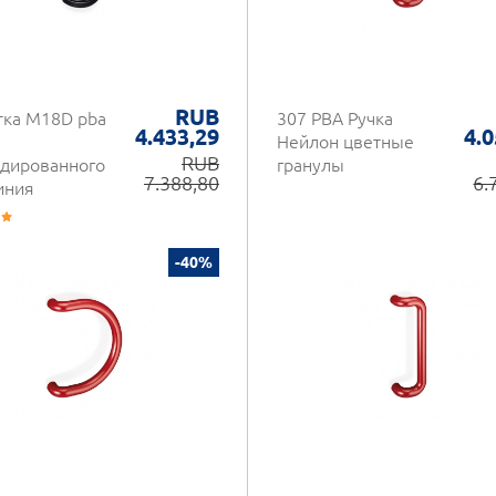
RUB
тка M18D pba
307 PBA Ручка
4.433,29
4.0
Нейлон цветные
RUB
удированного
гранулы
7.388,80
6.
иния
-40%