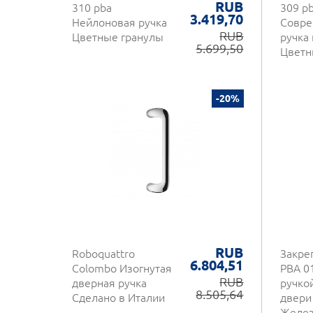
RUB
310 pba
309 p
3.419,70
Нейлоновая ручка
Совре
RUB
Цветные гранулы
ручка
5.699,50
Цветн
-20%
RUB
Roboquattro
Закре
6.804,51
Colombo Изогнутая
PBA 0
RUB
дверная ручка
ручко
8.505,64
Сделано в Италии
двери
Желез