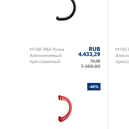
RUB
M18R PBA Ручка
M18S 
4.433,29
Алюминиевый
Алюм
RUB
прессованный
пресс
7.388,80
-40%