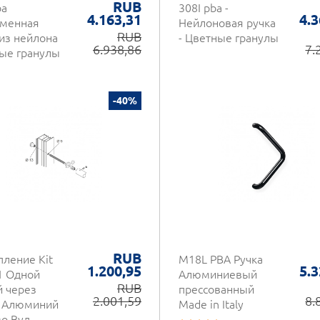
RUB
ba
308I pba -
4.163,31
4.3
менная
Нейлоновая ручка
RUB
 из нейлона
- Цветные гранулы
6.938,86
7.
ые гранулы
-40%
RUB
пление Kit
M18L PBA Ручка
1.200,95
5.3
1 Одной
Алюминиевый
RUB
й через
прессованный
2.001,59
8.
 Алюминий
Made in Italy
о Вуд