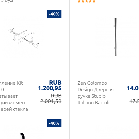
-40%
RUB
пление Kit
Zen Colombo
1.200,95
14.0
10
Design Дверная
RUB
атывает
ручка Studio
2.001,59
17.
щий момент
Italiano Bartoli
верей стекла
-40%