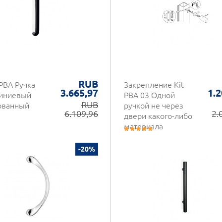
RUB
PBA Ручка
Закрепление Kit
3.665,97
1.2
иниевый
PBA 03 Одной
RUB
ованный
ручкой не через
6.109,96
2.
двери какого-либо
материала
-20%