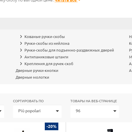
чку-скобу по выгодной цене.
Читать все
Кованые ручки-скобы
Н
Ручки-скобы из нейлона
К
Ручки-скобы для подъемно-раздвижных дверей
Р
Антипаниковые штанги
М
Крепления для ручек-скоб
А
Дверные ручки-кнопки
А
Дверные молотки
СОРТИРОВАТЬ ПО
ТОВАРЫ НА ВЕБ-СТРАНИЦЕ
Più popolari
96
-20%