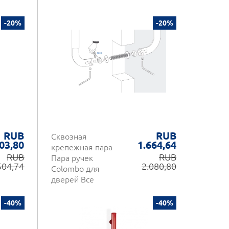
-20%
-20%
RUB
RUB
Сквозная
03,80
1.664,64
крепежная пара
RUB
RUB
Пара ручек
504,74
2.080,80
Colombo для
дверей Все
материалы
-40%
-40%