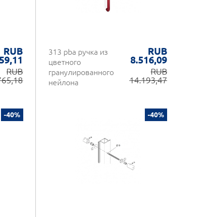
RUB
RUB
313 pba ручка из
59,11
8.516,09
цветного
RUB
RUB
гранулированного
765,18
14.193,47
нейлона
-40%
-40%