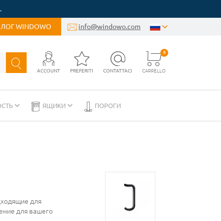
.
БЛОГ WINDOWO
info@windowo.com
0
ACCOUNT
PREFERITI
CONTATTACI
CARRELLO
ОСТЬ
ЯЩИКИ
ПОРОГИ
дходящие для
ение для вашего