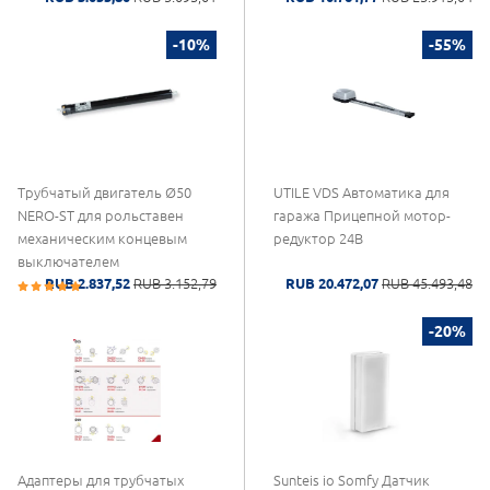
-10%
-55%
Трубчатый двигатель Ø50
UTILE VDS Автоматика для
NERO-ST для рольставен
гаража Прицепной мотор-
механическим концевым
редуктор 24В
выключателем
RUB 2.837,52
RUB 3.152,79
RUB 20.472,07
RUB 45.493,48
-20%
Адаптеры для трубчатых
Sunteis io Somfy Датчик