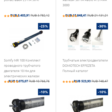
3000
RUB 3.403,91
RUB 3.782,12
RUB 15.848,41
RUB 21.131,21
-25%
-30%
Somfy MR 100 Комплект
Трубчатые электродвигатели
проводного трубчатого
DOMOTECH EFFEZETA
двигателя 10 Нм для
Полный каталог
электрических жалюзи
RUB 8.075,07
RUB 10.766,76
RUB 523,93
RUB 748,47
-10%
-10%