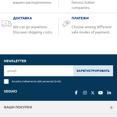
вашем распоряжении.
famous Italian
companies.
ДОСТАВКА
ПЛАТЕЖИ
We can go anywhere.
Choose among different
Discover shipping costs.
safe modes of payment.
NEWSLETTER
ЗАРЕГИСТРИРОВАТЬ
Accetto trattamento dati personali (
Link
)
SEGUICI
ВАШИ ПОКУПКИ