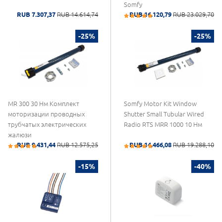
Somfy
RUB 7.307,37
RUB 14.614,74
RUB 16.120,79
RUB 23.029,70
-25%
-25%
MR 300 30 Нм Комплект
Somfy Motor Kit Window
моторизации проводных
Shutter Small Tubular Wired
трубчатых электрических
Radio RTS MRR 1000 10 Нм
жалюзи
RUB 9.431,44
RUB 12.575,25
RUB 14.466,08
RUB 19.288,10
-15%
-40%