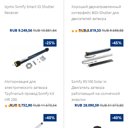
Izymo Somfy Smart IO Shutter
Хороший двунаправленный
Receiver
интерфейс BiDi-Shutter для
двигателей затвора
RUB 9.249,56
RUB 10.881,84
RUB 5.819,33
RUB 9.698,88
-25%
-45%
Моторизация для
Somfy RS100 Solar io
электрического затвора
Двигатель затвора
Трубчатый провод Somfy Kit
работающий на солнечной
MR 200
энергии
RUB 8.752,90
RUB 11.670,54
RUB 28.090,59
RUB 51.073,80
-40%
-40%