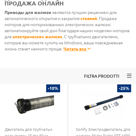
ПРОДАЖА ОНЛАЙН
Приводы для жалюзи
являются лучшим решением для
автоматического открытия и закрытия
ставней
. Продажа
моторов для моторизованных электрических жалюзи:
автоматизируйте свой дом благодаря нашим моделям моторов
для
электрических жалюзи
. С трубчатыми двигателями,
которые вы можете купить на Windowo, ваша повседневная
жизнь станет намного проще.
Читать все
Togg
FILTRA PRODOTTI
-10%
-25%
Двигатель для трубчатых
Somfy Электродвигатель для
рольставен 25 Нм 50 кг
жалюзи 30 Нм Radio RTS MRR