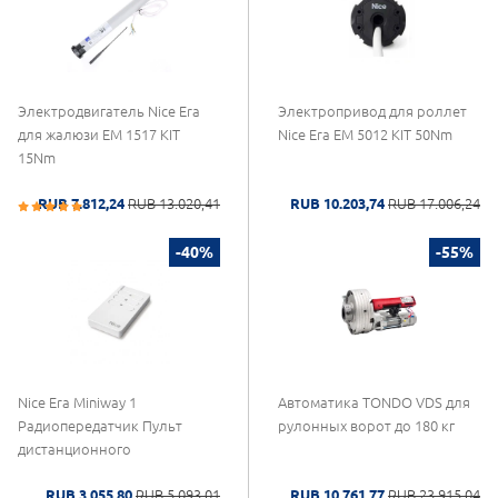
Электродвигатель Nice Era
Электропривод для роллет
для жалюзи EM 1517 KIT
Nice Era EM 5012 KIT 50Nm
15Nm
RUB 7.812,24
RUB 13.020,41
RUB 10.203,74
RUB 17.006,24
-40%
-55%
Nice Era Miniway 1
Автоматика TONDO VDS для
Радиопередатчик Пульт
рулонных ворот до 180 кг
дистанционного
RUB 3.055,80
RUB 5.093,01
RUB 10.761,77
RUB 23.915,04