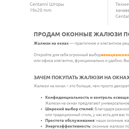
Centanni Шторы
Техни
19x20 mm
занав
Centa
ПРОДАМ ОКОННЫЕ ЖАЛЮЗИ П
Жалюзи на окнах
— практичное и элегантное реш
Откройте для себя огромный выбор
венециански
или офиса элегантно, функционально и удобно. Вы
ЗАЧЕМ ПОКУПАТЬ ЖАЛЮЗИ НА ОКНАХ
Жалюзи на окнах – это больше, чем просто декорат
Конфиденциальность и контроль освеще
Жалюзи на окнах предлагают универсально
Широкий выбор стилей
: Благодаря разно
или традиционный стиль, у нас есть для вас 
Простота обслуживания
: наши оконные жа
Энергоэффективность
: оконные жалюзи по