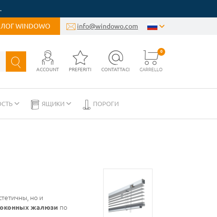
.
БЛОГ WINDOWO
info@windowo.com
0
ACCOUNT
PREFERITI
CONTATTACI
CARRELLO
ОСТЬ
ЯЩИКИ
ПОРОГИ
тетичны, но и
оконных жалюзи
по