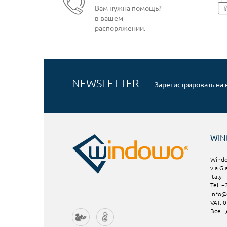
Вам нужна помощь?
в вашем
распоряжении.
NEWSLETTER
Зарегистрировать на
WI
Windo
via Gi
Italy
Tel. 
info
VAT: 
Все ц