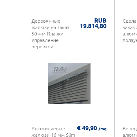
RUB
Деревянные
Сдела
19.814,80
жалюзи на заказ
заказ
50 мм Планки
алюм
Управление
ползу
веревкой
€ 49,90
Алюминиевые
Венец
/mq
жалюзи 16 мм Slim
алюм