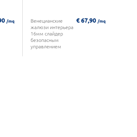
,90
€ 67,90
Венецианские
/mq
/mq
жалюзи интерьера
16мм слайдер
безопасным
управлением