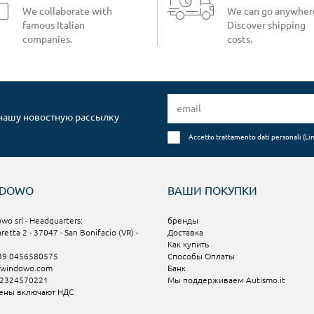
We collaborate with
We can go anywher
famous Italian
Discover shipping
companies.
costs.
 нашу новостную рассылку
Accetto trattamento dati personali (
Li
NDOWO
ВАШИ ПОКУПКИ
wo srl - Headquarters:
бренды
aretta 2 - 37047 - San Bonifacio (VR) -
Доставка
Как купить
+39 0456580575
Способы Оплаты
@windowo.com
Банк
02324570221
Мы поддерживаем Autismo.it
ены включают НДС