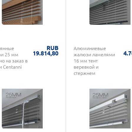
RUB
янные
Алюминиевые
19.814,80
4.7
и 25 мм
жалюзи ламелями
о на заказ в
16 мм тент
и Centanni
веревкой и
стержнем