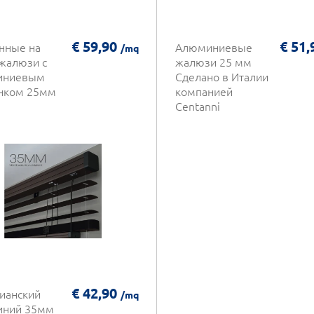
€ 59,90
€ 51
нные на
Алюминиевые
/mq
 жалюзи с
жалюзи 25 мм
иниевым
Сделано в Италии
нком 25мм
компанией
Centanni
€ 42,90
ианский
/mq
иний 35мм