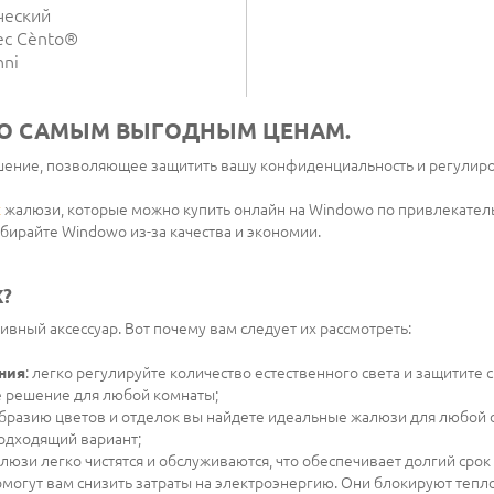
ческий
ес Cènto®
nni
О САМЫМ ВЫГОДНЫМ ЦЕНАМ.
ение, позволяющее защитить вашу конфиденциальность и регулиров
х
жалюзи, которые можно купить онлайн на Windowo по привлекател
бирайте Windowo из-за качества и экономии.
?
ивный аксессуар. Вот почему вам следует их рассмотреть:
ния
: легко регулируйте количество естественного света и защитит
е решение для любой комнаты;
образию цветов и отделок вы найдете идеальные жалюзи для любой
подходящий вариант;
люзи легко чистятся и обслуживаются, что обеспечивает долгий срок
могут вам снизить затраты на электроэнергию. Они блокируют тепло