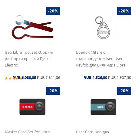
-20%
-20%
Iseo Libra Tool Set сборки/
Брелок Mifare с
разборки крышки Ручка
транспондером Iseo User
Electric
Keyfob для цилиндра Libra
RUB 6.088,85
RUB 7.611,06
RUB 1.526,00
RUB 1.907,50
-20%
-20%
Master Card Set for Libra
User Card Iseo для