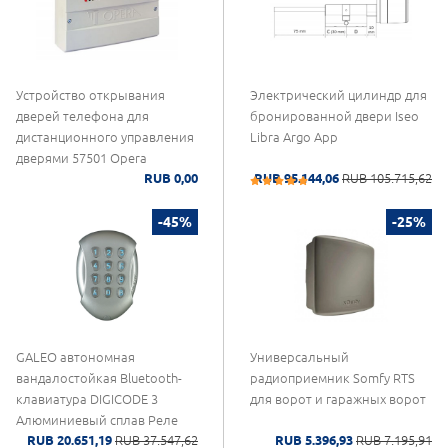
Устройство открывания
Электрический цилиндр для
дверей телефона для
бронированной двери Iseo
дистанционного управления
Libra Argo App
дверями 57501 Opera
RUB 0,00
RUB 95.144,06
RUB 105.715,62
-45%
-25%
GALEO автономная
Универсальный
вандалостойкая Bluetooth-
радиоприемник Somfy RTS
клавиатура DIGICODE 3
для ворот и гаражных ворот
Алюминиевый сплав Реле
RUB 20.651,19
RUB 37.547,62
RUB 5.396,93
RUB 7.195,91
контроля доступа CDVI