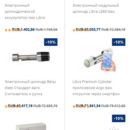
Электронный
Электронный модульный
цилиндрический
цилиндр Libra LE60 Iseo
аккумулятор Iseo Libra
RUB 1.402,86
RUB 1.745,04
RUB 65.055,77
RUB 72.284,18
-10%
-10%
Электронный цилиндр Весы
Libra Premium Cylinder
Изео Стандарт Арго
приложение Argo Iseo
Считыватель и ручка
открытие через смартфон
RUB 65.417,19
RUB 72.685,76
RUB 71.561,34
RUB 79.512,60
-10%