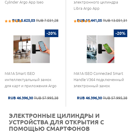
Cylinder Argo App Iseo
электронного цилиндра
Libra Argo App
RUB 5.625,03
RUB 7.031,28
RUB 10.441,05
RUB 13.051,31
-20%
-20%
MA1A Smart ISEO
MA1A ISEO Connected Smart
интеллектуальный замок
Handle V364 подключенный
для карт и приложения Argo
электронный замок
RUB 46.396,30
RUB 57.995,38
RUB 46.396,30
RUB 57.995,38
ЭЛЕКТРОННЫЕ ЦИЛИНДРЫ И
УСТРОЙСТВА ДЛЯ ОТКРЫТИЯ С
ПОМОЩЬЮ СМАРТФОНОВ