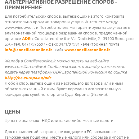
АЛЬТЕРНАТИВНОЕ РАЗРЕШЕНИЕ СПОРОВ -
ПРИМИРЕНИЕ
Для потребительских споров, вытекающих из этого контракта
относительно продажи товаров и услуг в Интернете между
www.windowo.it и Потребителем, мы гарантируем наше участие в
альтернативной процедуре разрешения споров, предложенной
органом
ADR
« Conciliareonline.it »: Via Dodiciville, 2 - 39100 Больцано
БЖ - тел. 0471/975597 - факс 0471/97991 - электронная почта
info@conciliareonline.it
- сайт
www.conciliareonline.it
Жалобу в Conciliareonline.it можно подать на веб-сайте
www.conciliareonline.it Сообщаем вам, что жалобу также можно
подать через платформу ODR Европейской комиссии по ссылке
http://ec.europa.eu/odr
Любой спор, вытекающий из настоящего договора или иным
образом связанный с ним, будет передан в исключительную
юрисдикцию судебного органа Суда Вероны (Италия).
ЦЕНЫ
Цены не включают НДС или какие-либо местные налоги.
Для отправлений в страны, не входящие в ЕС, возможные
таможенные пошлины, местные налоги или сборы за импорт не