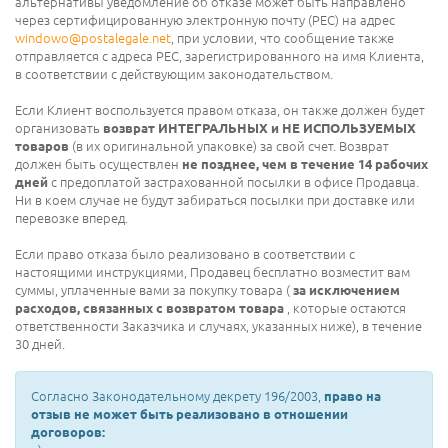
альтернативы уведомление об отказе может быть направлено
через сертифицированную электронную почту (PEC) на адрес
windowo@postalegale.net
, при условии, что сообщение также
отправляется с адреса PEC, зарегистрированного на имя Клиента,
в соответствии с действующим законодательством.
Если Клиент воспользуется правом отказа, он также должен будет
организовать
возврат
ИНТЕГРАЛЬНЫХ и НЕ ИСПОЛЬЗУЕМЫХ
товаров
(в их оригинальной упаковке) за свой счет. Возврат
должен быть осуществлен
не позднее, чем в течение 14 рабочих
дней
с предоплатой застрахованной посылки в офисе Продавца.
Ни в коем случае не будут забираться посылки при доставке или
перевозке вперед.
Если право отказа было реализовано в соответствии с
настоящими инструкциями, Продавец бесплатно возместит вам
суммы, уплаченные вами за покупку товара (
за исключением
расходов, связанных с возвратом товара
, которые остаются
ответственности Заказчика и случаях, указанных ниже), в течение
30 дней.
Согласно Законодательному декрету 196/2003,
право на
отзыв не может быть реализовано в отношении
договоров: