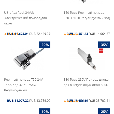
Ultraflex Rack 24Vdc
T50 Topp Реечный привод
Электрический привод для
230 В 50 Гц Регулируемый ход
окон
RUB 14.605,04
RUB 22.469,29
RUB 11.251,42
RUB 14.064,27
-20%
-35%
Реечный привод T50 24V
S80 Topp 230V Привод штока
Topp Ход 32-50-75см
для выступающих окон 800N
Регулируемый
RUB 11.007,22
RUB 13.759,02
RUB 18.656,69
RUB 28.702,61
-10%
-25%