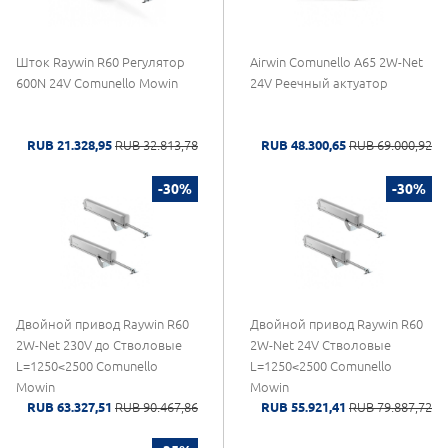
Шток Raywin R60 Регулятор
Airwin Comunello A65 2W-Net
600N 24V Comunello Mowin
24V Реечный актуатор
RUB 21.328,95
RUB 32.813,78
RUB 48.300,65
RUB 69.000,92
-30%
-30%
Двойной привод Raywin R60
Двойной привод Raywin R60
2W-Net 230V до Стволовые
2W-Net 24V Стволовые
L=1250<2500 Comunello
L=1250<2500 Comunello
Mowin
Mowin
RUB 63.327,51
RUB 90.467,86
RUB 55.921,41
RUB 79.887,72