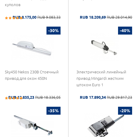
куполов
RUB 8.175,00
RUB 9.083,33
RUB 18.209,69
RUB 28.014,90
-30%
-40%
Sky450 Nekos 230В Стоечный
Электрический линейный
привод для окон 450N
привод Mingardi жестким
штоком Euro 1
RUB 12.835,23
RUB 18.336,05
RUB 17.890,34
RUB 29.817,23
-35%
-20%