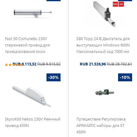
Fast 50 Comunello 230V
S80 Topp 24 В Двигатель для
стержневой привод для
выступающих Windows 800N
проецирования окон
Максимальный ход 1000 мм
RUB 8.113,52
RUB 9.015,02
RUB 21.526,96
RUB 28.702,61
-30%
-10%
Skyro650 Nekos 230V Реечный
Путешествие Регулировка
привод 650N
APRIMATIC наборы для ST
450N