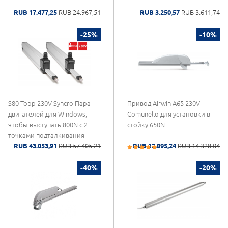
RUB 17.477,25
RUB 24.967,51
RUB 3.250,57
RUB 3.611,74
-25%
-10%
S80 Topp 230V Syncro Пара
Привод Airwin A65 230V
двигателей для Windows,
Comunello для установки в
чтобы выступать 800N с 2
стойку 650N
точками подталкивания
RUB 43.053,91
RUB 57.405,21
RUB 12.895,24
RUB 14.328,04
-40%
-20%