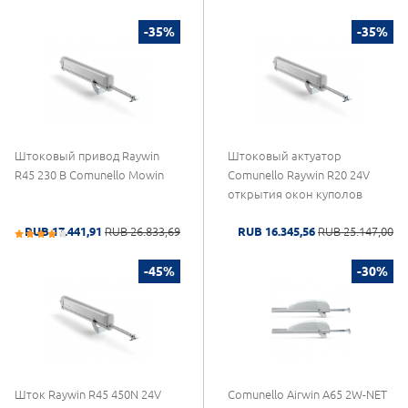
-35%
-35%
Штоковый привод Raywin
Штоковый актуатор
R45 230 В Comunello Mowin
Comunello Raywin R20 24V
открытия окон куполов
RUB 17.441,91
RUB 26.833,69
RUB 16.345,56
RUB 25.147,00
-45%
-30%
Шток Raywin R45 450N 24V
Comunello Airwin A65 2W-NET