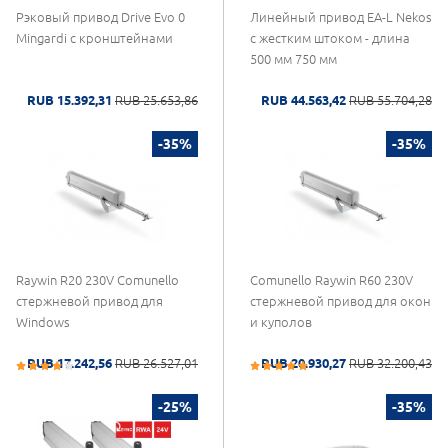
Рэковый привод Drive Evo 0
Линейный привод EA-L Nekos
Mingardi с кронштейнами
с жестким штоком - длина
500 мм 750 мм
RUB 15.392,31
RUB 25.653,86
RUB 44.563,42
RUB 55.704,28
-35%
-35%
Raywin R20 230V Comunello
Comunello Raywin R60 230V
стержневой привод для
стержневой привод для окон
Windows
и куполов
RUB 17.242,56
RUB 26.527,01
RUB 20.930,27
RUB 32.200,43
-25%
-35%