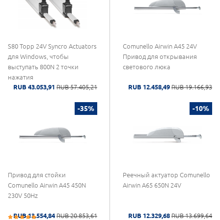
S80 Topp 24V Syncro Actuators
Comunello Airwin A45 24V
для Windows, чтобы
Привод для открывания
выступать 800N 2 точки
светового люка
нажатия
RUB 43.053,91
RUB 57.405,21
RUB 12.458,49
RUB 19.166,93
-35%
-10%
Привод для стойки
Реечный актуатор Comunello
Comunello Airwin A45 450N
Airwin A65 650N 24V
230V 50Hz
RUB 13.554,84
RUB 20.853,61
RUB 12.329,68
RUB 13.699,64