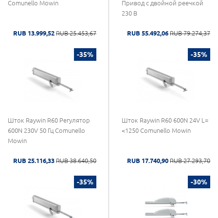
Comunello Mowin
Привод с двойной реечкой
230 В
RUB 13.999,52
RUB 25.453,67
RUB 55.492,06
RUB 79.274,37
-35%
-35%
Шток Raywin R60 Регулятор
Шток Raywin R60 600N 24V L=
600N 230V 50 Гц Comunello
<1250 Comunello Mowin
Mowin
RUB 25.116,33
RUB 38.640,50
RUB 17.740,90
RUB 27.293,70
-35%
-30%