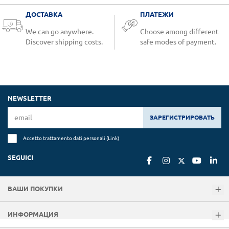
ДОСТАВКА
ПЛАТЕЖИ
We can go anywhere.
Choose among different
Discover shipping costs.
safe modes of payment.
NEWSLETTER
ЗАРЕГИСТРИРОВАТЬ
Accetto trattamento dati personali (
Link
)
SEGUICI
ВАШИ ПОКУПКИ
ИНФОРМАЦИЯ