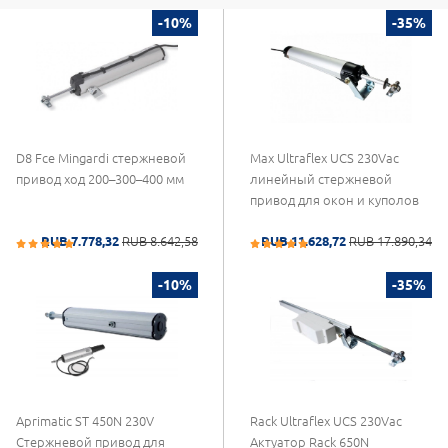
-10%
-35%
D8 Fce Mingardi стержневой
Max Ultraflex UCS 230Vac
привод ход 200–300–400 мм
линейный стержневой
привод для окон и куполов
RUB 7.778,32
RUB 8.642,58
RUB 11.628,72
RUB 17.890,34
-10%
-35%
Aprimatic ST 450N 230V
Rack Ultraflex UCS 230Vac
Стержневой привод для
Актуатор Rack 650N