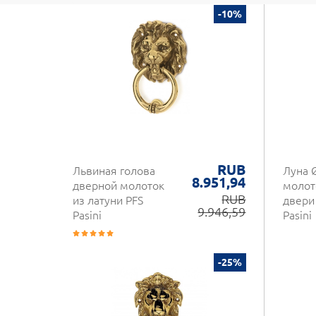
-10%
RUB
Львиная голова
Луна 
8.951,94
дверной молоток
молот
RUB
из латуни PFS
двери
9.946,59
Pasini
Pasini
-25%