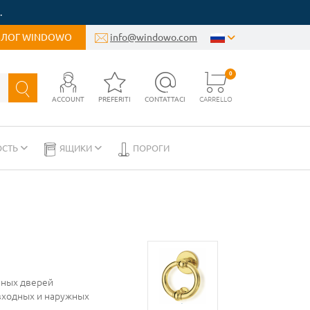
.
БЛОГ WINDOWO
info@windowo.com
0
ACCOUNT
PREFERITI
CONTATTACI
CARRELLO
ОСТЬ
ЯЩИКИ
ПОРОГИ
нных дверей
 входных и наружных