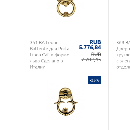
RUB
351 BA Leone
369 BA
5.776,84
Battente для Porta
Дверн
RUB
Linea Calì в форме
кругло
7.702,45
льва Сделано в
с элег
Италии
отдел
латун
-25%