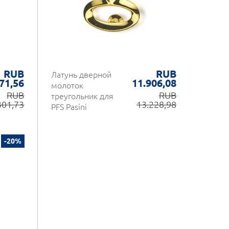
RUB
RUB
Латунь дверной
71,56
11.906,08
молоток
RUB
RUB
треугольник для
301,73
13.228,98
PFS Pasini
-20%