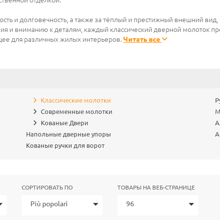
ственной отделкой.
сть и долговечность, а также за тёплый и престижный внешний вид,
ния и вниманию к деталям, каждый классический дверной молоток пр
ее для различных жилых интерьеров.
Читать все
Классические молотки
Р
Современные молотки
М
Кованые Двери
А
Напольные дверные упоры
А
Кованые ручки для ворот
СОРТИРОВАТЬ ПО
ТОВАРЫ НА ВЕБ-СТРАНИЦЕ
Più popolari
96