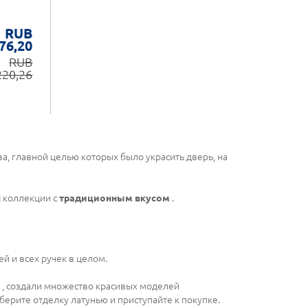
RUB
76,20
RUB
220,26
а, главной целью которых было украсить дверь, на
я коллекции с
традиционным вкусом
.
й и всех ручек в целом.
, создали множество красивых моделей
берите отделку латунью и приступайте к покупке.