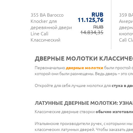
RUB
355 BA Barocco
359 B
11.125,76
Knocker для
Амери
RUB
деревянной двери
дверн
14.834,35
Line Calì
кнопо
Классический
Calì Cl
стиль с
Round
окрашенной
ДВЕРНЫЕ МОЛОТКИ КЛАССИЧЕС
полированной
латунной отделкой
Первоначально
дверные молотки
были простой ф
которой они были размещены. Ведь дверь – это сл
Откройте для себя лучшие молотки для
стука в д
ЛАТУННЫЕ ДВЕРНЫЕ МОЛОТКИ: УЗНА
Классические дверные створки
обычно изготавли
Итальянские производители ручек, с которыми мы
классических латунных дверей. Чтобы заказать дв