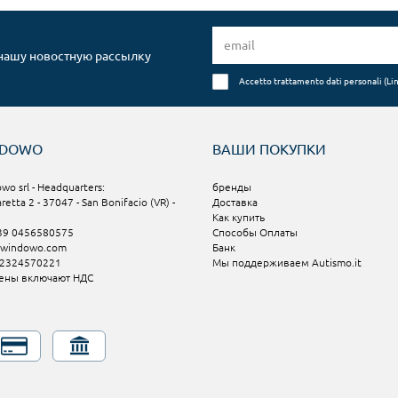
 нашу новостную рассылку
Accetto trattamento dati personali (
Li
NDOWO
ВАШИ ПОКУПКИ
wo srl - Headquarters:
бренды
aretta 2 - 37047 - San Bonifacio (VR) -
Доставка
Как купить
+39 0456580575
Способы Оплаты
@windowo.com
Банк
02324570221
Мы поддерживаем Autismo.it
ены включают НДС