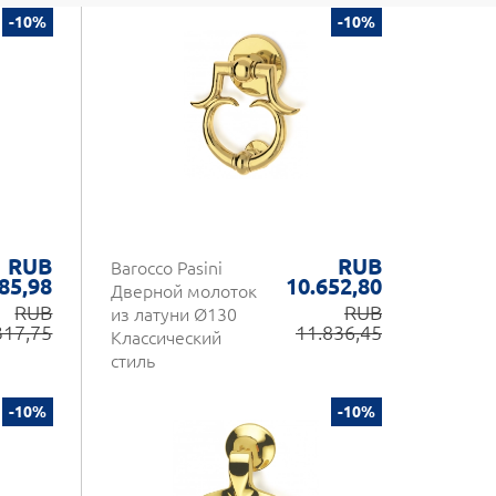
-10%
-10%
RUB
RUB
Barocco Pasini
85,98
10.652,80
Дверной молоток
RUB
RUB
из латуни Ø130
317,75
11.836,45
Классический
стиль
-10%
-10%