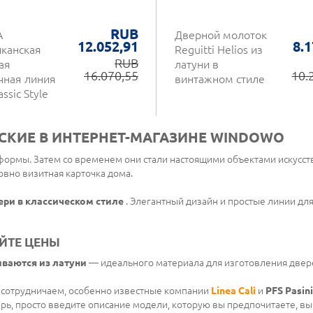
RUB
A
Дверной молоток
12.052,91
8.1
канская
Reguitti Helios из
RUB
ая
латуни в
16.070,55
10.
чная линия
винтажном стиле
assic Style
КИЕ В ИНТЕРНЕТ-МАГАЗИНЕ WINDOWO
ормы. Затем со временем они стали настоящими объектами искусств
овно визитная карточка дома.
вери в классическом стиле
. Элегантный дизайн и простые линии дл
ЙТЕ ЦЕНЫ
ваются из латуни
— идеального материала для изготовления двере
 сотрудничаем, особенно известные компании
Linea Calì
и
PFS Pasini
ерь, просто введите описание модели, которую вы предпочитаете, вы