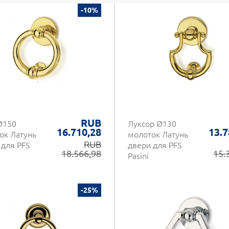
-10%
RUB
Ø150
Луксор Ø130
16.710,28
13.7
ок Латунь
молоток Латунь
RUB
 для PFS
двери для PFS
18.566,98
15.
Pasini
-25%