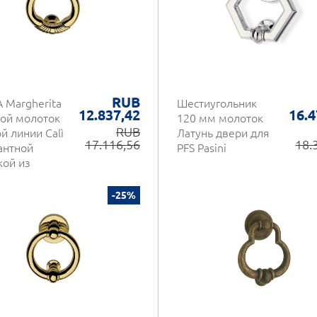
RUB
 Margherita
Шестиугольник
12.837,42
16.4
ой молоток
120 мм молоток
RUB
й линии Calì
Латунь двери для
17.116,56
18.
антной
PFS Pasini
кой из
и
-25%