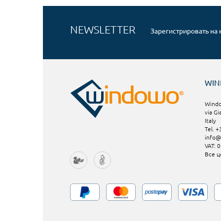
NEWSLETTER
Зарегистрировать на
WI
Windo
via Gi
Italy
Tel. 
info
VAT: 
Все ц