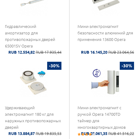
Гидравлический
Мини-электромагнит
амортизатор для
безопасности алюминий для
противопожарных дверей
применения 13600 Opera
65001SV Opera
RUB 12.554,82
RUB 17.935,44
RUB 16.145,20
RUB 23.064,56
-30%
-30%
Удерживающий
Мини-электромагнит с
электромагнит 180 кг для
ручкой Opera 14700TD
наружных противопожарных
таймер для
дверей
многоквартирных домов
RUB 13.884,87
RUB 19.835,53
RUB 29.061,35
RUB 41.516,22