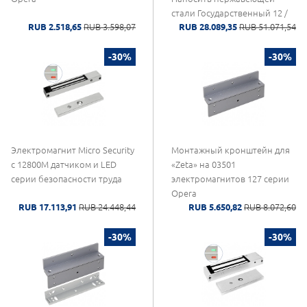
стали Государственный 12 /
RUB 2.518,65
RUB 3.598,07
RUB 28.089,35
RUB 51.071,54
24V DC + Reed CDVI
-30%
-30%
Электромагнит Micro Security
Монтажный кронштейн для
с 12800M датчиком и LED
«Zeta» на 03501
серии безопасности труда
электромагнитов 127 серии
Opera
RUB 17.113,91
RUB 24.448,44
RUB 5.650,82
RUB 8.072,60
-30%
-30%