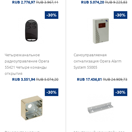
RUB 2.776,97
RUB 3.967,11
RUB 5.074,20
RUB 9.225,83
или совместная CDVI
-30%
-30%
Четырехканальное
Самоуправляемая
радиоуправление Opera
сигнализация Opera Alarm
55421 Четыре команды
System 55005
открытия
RUB 3.551,94
RUB 5.074,20
RUB 17.436,81
RUB 24.909,73
-30%
-30%