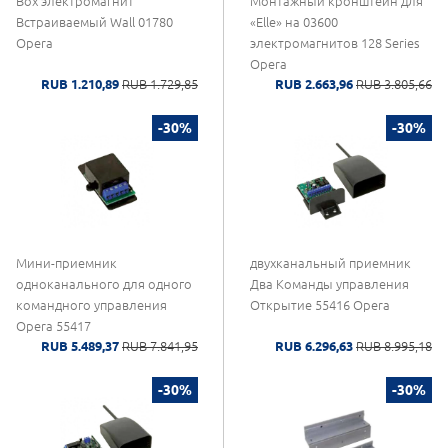
Box электромагнит
Монтажный кронштейн для
Встраиваемый Wall 01780
«Elle» на 03600
Opera
электромагнитов 128 Series
Opera
RUB 1.210,89
RUB 1.729,85
RUB 2.663,96
RUB 3.805,66
-30%
-30%
Мини-приемник
двухканальный приемник
одноканального для одного
Два Команды управления
командного управления
Открытие 55416 Opera
Opera 55417
RUB 5.489,37
RUB 7.841,95
RUB 6.296,63
RUB 8.995,18
-30%
-30%