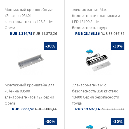
Монтажный кронштейн для
электромагнит Maxi
«Zeta» на 03601
безопасности с датчиком и
электромагнитов 128 Series
LED 13100 Series
Opera
Безопасность труда
RUB 8.314,78
RUB 11.878,26
RUB 23.168,36
RUB 33.097,65
-30%
-30%
Монтажный кронштейн для
Электромагнит Midi
«Elle» на 03500
безопасность 350 кг стало
электромагнитов 127 серии
13400 Серия безопасности
Opera
труда
RUB 2.663,96
RUB 3.805,66
RUB 19.697,14
RUB 28.138,77
-30%
-30%