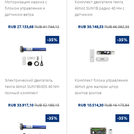
Моторизация маркиз с
Комплект двигателя тента
блоком управления и
Almot SUN1B радио 40 Нм с
датчиком ветра
датчиком
RUB 27.133,68
RUB 41.744,12
RUB 30.148,53
RUB 46.382,35
-35%
-35%
Электрический двигатель
Комплект блока управления
тента Almot SUN1BMDS 40 Nm
Almot для жалюзи штор
полный комплект
зонтов зонтов
RUB 33.917,10
RUB 52.180,15
RUB 10.514,30
RUB 16.175,84
-35%
-35%