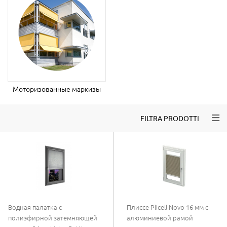
Моторизованные маркизы
Togg
FILTRA PRODOTTI
Водная палатка с
Плиссе Plicell Novo 16 мм с
полиэфирной затемняющей
алюминиевой рамой