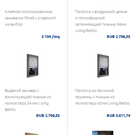
Клейкая плиссированная
Палатка с воздушной цепью
занавеска Plicell с отделкой
и полиэфирной
на выбор
затемняющей тканью 34мм
Living Bettio
/mq
€ 104
RUB 2.706,55
Водяной занавес с
Палатка из песчаной
фильтрующей тканью из
пружины с тканью из
полиэстера 34 мм Living
полиэстера 42мм Living Bettio
Bettio
RUB 2.706,55
RUB 3.611,74