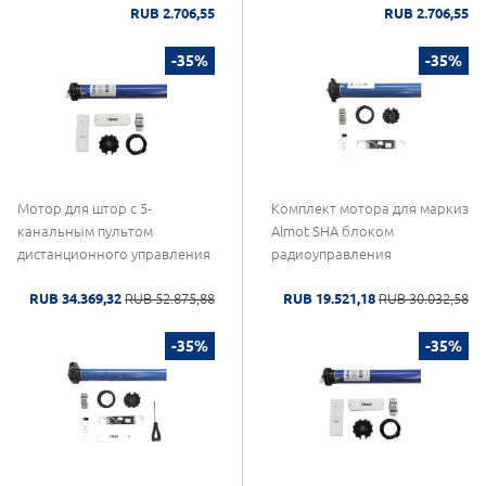
RUB 2.706,55
RUB 2.706,55
-35%
-35%
Мотор для штор с 5-
Комплект мотора для маркиз
канальным пультом
Almot SHA блоком
дистанционного управления
радиоуправления
RUB 34.369,32
RUB 52.875,88
RUB 19.521,18
RUB 30.032,58
-35%
-35%