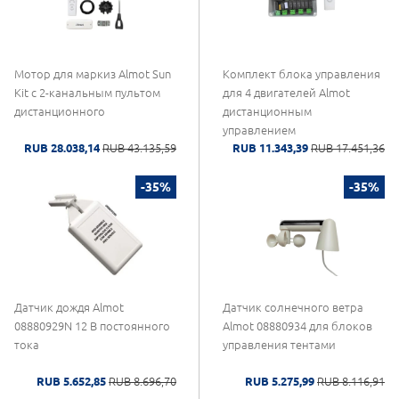
Мотор для маркиз Almot Sun
Комплект блока управления
Kit с 2-канальным пультом
для 4 двигателей Almot
дистанционного
дистанционным
управлением
RUB 28.038,14
RUB 43.135,59
RUB 11.343,39
RUB 17.451,36
-35%
-35%
Датчик дождя Almot
Датчик солнечного ветра
08880929N 12 В постоянного
Almot 08880934 для блоков
тока
управления тентами
RUB 5.652,85
RUB 8.696,70
RUB 5.275,99
RUB 8.116,91