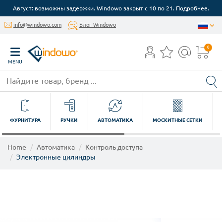
Август: возможны задержки. Windowo закрыт с 10 по 21. Подробнее.
info@windowo.com
Блог Windowo
0
MENU
ФУРНИТУРА
РУЧКИ
АВТОМАТИКА
МОСКИТНЫЕ СЕТКИ
Home
Автоматика
Контроль доступа
Электронные цилиндры