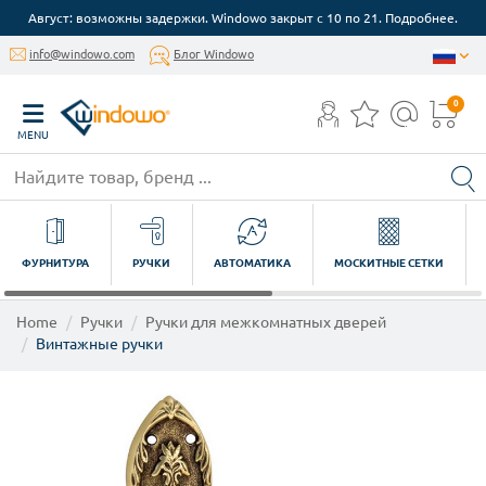
Август: возможны задержки. Windowo закрыт с 10 по 21. Подробнее.
info@windowo.com
Блог Windowo
0
MENU
ФУРНИТУРА
РУЧКИ
АВТОМАТИКА
МОСКИТНЫЕ СЕТКИ
Home
Ручки
Ручки для межкомнатных дверей
Винтажные ручки