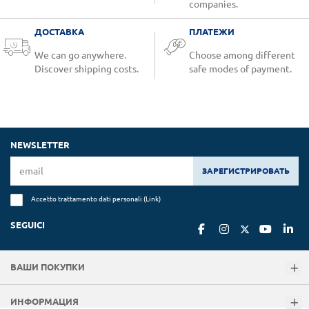
companies.
ДОСТАВКА
ПЛАТЕЖИ
We can go anywhere.
Choose among different
Discover shipping costs.
safe modes of payment.
NEWSLETTER
ЗАРЕГИСТРИРОВАТЬ
Accetto trattamento dati personali (
Link
)
SEGUICI
ВАШИ ПОКУПКИ
ИНФОРМАЦИЯ