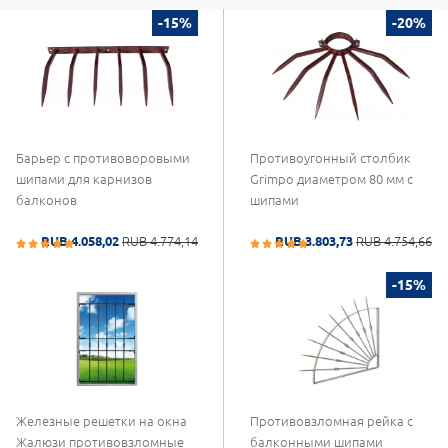
-15%
-20%
Барьер с противоворовыми
Противоугонный столбик
шипами для карнизов
Grimpo диаметром 80 мм с
балконов
шипами
RUB 4.058,02
RUB 4.774,14
RUB 3.803,73
RUB 4.754,66
-15%
Железные решетки на окна
Противовзломная рейка с
Жалюзи противовзломные
балконными шипами