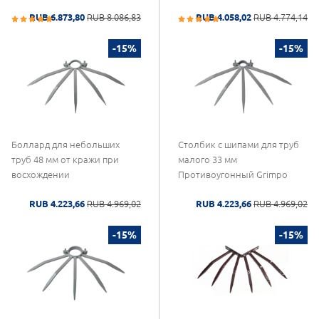
RUB 6.873,80
RUB 8.086,83
RUB 4.058,02
RUB 4.774,14
-15%
-15%
Боллард для небольших
Столбик с шипами для труб
труб 48 мм от кражи при
малого 33 мм
восхождении
Противоугонный Grimpo
RUB 4.223,66
RUB 4.969,02
RUB 4.223,66
RUB 4.969,02
-15%
-15%