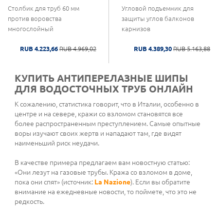
Столбик для труб 60 мм
Угловой подъемник для
против воровства
защиты углов балконов
многослойный
карнизов
RUB 4.223,66
RUB 4.969,02
RUB 4.389,30
RUB 5.163,88
КУПИТЬ АНТИПЕРЕЛАЗНЫЕ ШИПЫ
ДЛЯ ВОДОСТОЧНЫХ ТРУБ ОНЛАЙН
К сожалению, статистика говорит, что в Италии, особенно в
центре и на севере, кражи со взломом становятся все
более распространенным преступлением. Самые опытные
воры изучают своих жертв и нападают там, где видят
наименьший риск неудачи.
В качестве примера предлагаем вам новостную статью:
«Они лезут на газовые трубы. Кража со взломом в доме,
пока они спят» (источник:
La Nazione
). Если вы обратите
внимание на ежедневные новости, то поймете, что это не
редкость.