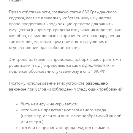
людей.
Право собственности, согласно статье 832 Гражданского
кодекса, дает ее владельцу, собственнику имущества,
право предоставить подходящие средства для защиты
имущества (например, средства отпугивания водосточных
желобов, направленные на причинение правонарушения
третьим лицам, желающим причинять нарушения в
осуществлении прав собственности).
Эти средства (колючая проволока, заборы с заостренными
решетками и т. д.) определяются как «
официальные
» и
подлежат обоснованию, указанному в ст. 51 УК РФ.
Поэтому использование этих устройств
разрешено
законом
при условии соблюдения следующих требований:
быть на виду и не скрываться;
которые не представляют серьезного вреда
(например, если они вызывают необратимый ущерб
или смерть);
что они не причиняют вреда тем, кто не имеет