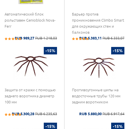
Автоматический блок
Барьер против
рольставен Genioblock Nova-
проникновения Climbo Smart
Ferr
для окружающих стен и
балконов
RUB 989,27
RUB 1.218,03
RUB 5.383,11
RUB 6.333,07
-15%
-15%
Защита от кражи с помощью
Противоугонные шипы на
заднего воротника диаметр
водосточные трубы 120 мм
100 мм
задним воротником
RUB 5.300,28
RUB 6.235,63
RUB 5.880,00
RUB 6.917,64
-15%
-15%