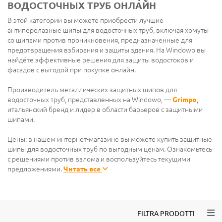
ВОДОСТОЧНЫХ ТРУБ ОНЛАЙН
В этой категории вы можете приобрести лучшие
антиперелазные шипы для водосточных труб, включая хомуты
со шипами против проникновения, предназначенные для
предотвращения взбирания и защиты здания. На Windowo вы
найдёте эффективные решения для защиты водостоков и
фасадов с выгодой при покупке онлайн.
Производитель металлических защитных шипов для
водосточных труб, представленных на Windowo, —
Grimpo
,
итальянский бренд и лидер в области барьеров с защитными
шипами.
Цены: в нашем интернет-магазине вы можете купить защитные
шипы для водосточных труб по выгодным ценам. Ознакомьтесь
с решениями против взлома и воспользуйтесь текущими
предложениями.
Читать все
Togg
FILTRA PRODOTTI