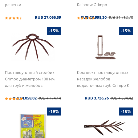
решетки
Rainbow Grimpo
RUB 27.066,59
RUB 26.998,30
RUB 31.762,70
-15%
-15%
Противоугонный столбик
Комплект противоугонных
Grimpo диаметром 100 мм
насадок желобов
для труб и желобов
водосточных труб Grimpo K
RUB 4.058,02
RUB 4.774,14
RUB 3.726,76
RUB 4.384,42
-19%
-15%