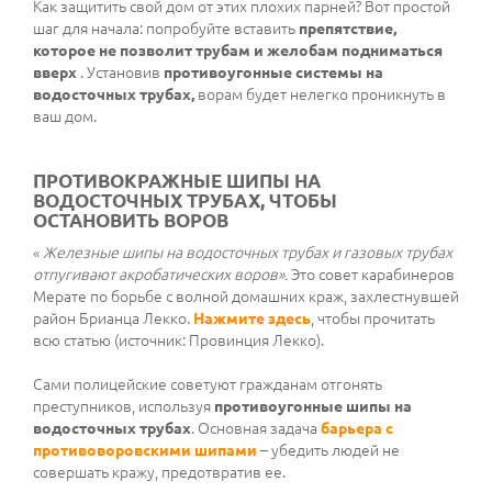
Как защитить свой дом от этих плохих парней? Вот простой
шаг для начала: попробуйте вставить
препятствие,
которое не позволит трубам и желобам подниматься
вверх
. Установив
противоугонные системы на
водосточных трубах,
ворам будет нелегко проникнуть в
ваш дом.
ПРОТИВОКРАЖНЫЕ ШИПЫ НА
ВОДОСТОЧНЫХ ТРУБАХ, ЧТОБЫ
ОСТАНОВИТЬ ВОРОВ
«
Железные шипы на водосточных трубах и газовых трубах
отпугивают акробатических воров».
Это совет карабинеров
Мерате по борьбе с волной домашних краж, захлестнувшей
район Брианца Лекко.
Нажмите здесь
, чтобы прочитать
всю статью (источник: Провинция Лекко).
Сами полицейские советуют гражданам отгонять
преступников, используя
противоугонные шипы на
водосточных трубах
. Основная задача
барьера с
противоворовскими шипами
– убедить людей не
совершать кражу, предотвратив ее.