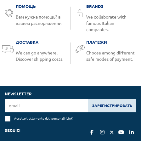
ПОМОЩЬ
BRANDS
Вам нужна помощь? в
We collaborate with
вашем распоряжении.
famous Italian
companies.
ДОСТАВКА
ПЛАТЕЖИ
We can go anywhere.
Choose among different
Discover shipping costs.
safe modes of payment.
NEWSLETTER
ЗАРЕГИСТРИРОВАТЬ
Accetto trattamento dati personali (
Link
)
SEGUICI