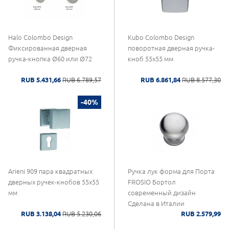
Halo Colombo Design
Kubo Colombo Design
Фиксированная дверная
поворотная дверная ручка-
ручка-кнопка Ø60 или Ø72
кноб 55x55 мм
RUB 5.431,66
RUB 6.789,57
RUB 6.861,84
RUB 8.577,30
-40%
Arieni 909 пара квадратных
Ручка лук форма для Порта
дверных ручек-кнобов 55x55
FROSIO Бортол
мм
современный дизайн
Сделана в Италии
RUB 3.138,04
RUB 5.230,06
RUB 2.579,99