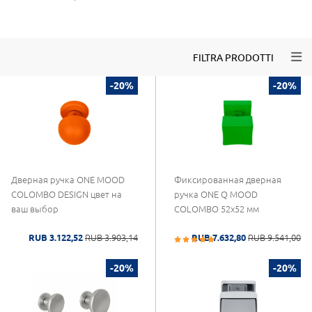
Togg
FILTRA PRODOTTI
-20%
-20%
Дверная ручка ONE MOOD
Фиксированная дверная
COLOMBO DESIGN цвет на
ручка ONE Q MOOD
ваш выбор
COLOMBO 52x52 мм
RUB 3.122,52
RUB 3.903,14
RUB 7.632,80
RUB 9.541,00
-20%
-20%