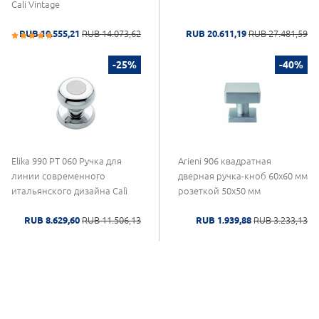
Cali Vintage
RUB 10.555,21
RUB 14.073,62
RUB 20.611,19
RUB 27.481,59
-25%
-40%
Elika 990 PT 060 Ручка для
Arieni 906 квадратная
линии современного
дверная ручка-кноб 60x60 мм
итальянского дизайна Calì
розеткой 50x50 мм
RUB 8.629,60
RUB 11.506,13
RUB 1.939,88
RUB 3.233,13