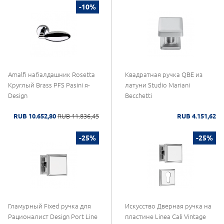
-10%
Amalfi набалдашник Rosetta
Квадратная ручка QBE из
Круглый Brass PFS Pasini я-
латуни Studio Mariani
Design
Becchetti
RUB 10.652,80
RUB 11.836,45
RUB 4.151,62
-25%
-25%
Гламурный Fixed ручка для
Искусство Дверная ручка на
Рационалист Design Port Line
пластине Linea Cali Vintage