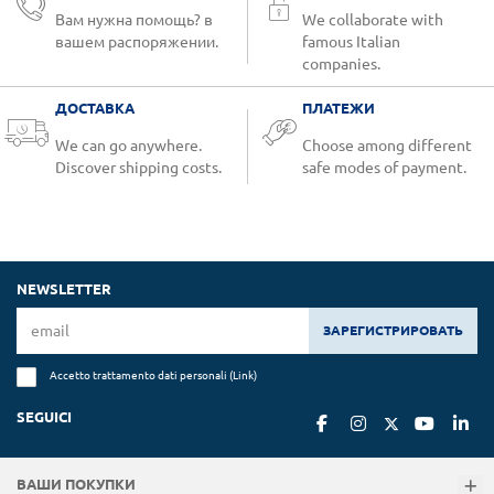
Вам нужна помощь? в
We collaborate with
вашем распоряжении.
famous Italian
companies.
ДОСТАВКА
ПЛАТЕЖИ
We can go anywhere.
Choose among different
Discover shipping costs.
safe modes of payment.
NEWSLETTER
ЗАРЕГИСТРИРОВАТЬ
Accetto trattamento dati personali (
Link
)
SEGUICI
ВАШИ ПОКУПКИ