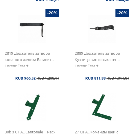
-20%
-20%
2819 Держатель затвора
2889 Держатель затвора
кованого железа Вставить
Кузница винтовых стены
Lorenz Ferart
Lorenz Ferart
RUB 966,52
RUB 1.208,14
RUB 811,88
RUB 1.014,84
30bis CiFAll Cantonale T Neck
27 CiFAll команды шеи с