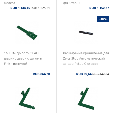
железа
для Ставни
RUB 1.144,15
RUB 1.525,51
RUB 1.152,27
-30%
16LL Выпуклого CiFALL
Расширение кронштейна для
шарнир двери с шагом и
Zelus Stop Автоматический
Finish вогнутой
затвор Pettiti Giuseppe
RUB 864,20
RUB 99,64
RUB 142,34