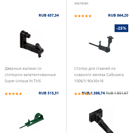
жалюзи
RUB 657,34
RUB 864,20
-25%
Дверные жалюзи со
Стопор для ставней из
стопором запатентованные
кованого железа Galbusera
Super-Unique IN TMS
1006/V 90x30x18
RUB 515,31
RUB 1.388,74
RUB 1.851,67