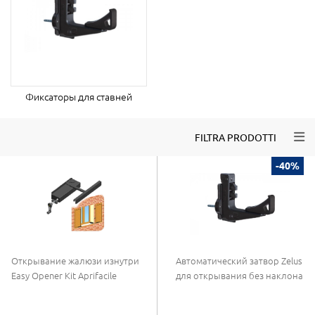
Фиксаторы для ставней
Togg
FILTRA PRODOTTI
-40%
Открывание жалюзи изнутри
Автоматический затвор Zelus
Easy Opener Kit Aprifacile
для открывания без наклона