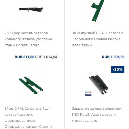
2890 Держатель затвора
30 Выпуклый CiFAll Cantonale
кованого железа утоплена
T горлышко Правая кнопка
стены Lorenz Ferart
для Ставни
RUB 811,88
RUB 1.014,84
RUB 1.296,29
-30%
31bis CiFAll Cantonale Т для
Закрытие жалюзи алюминия
третьей двери с
ПВХ Pettiti Asso просто и
формированием
универсально
Оборудование для Ставни