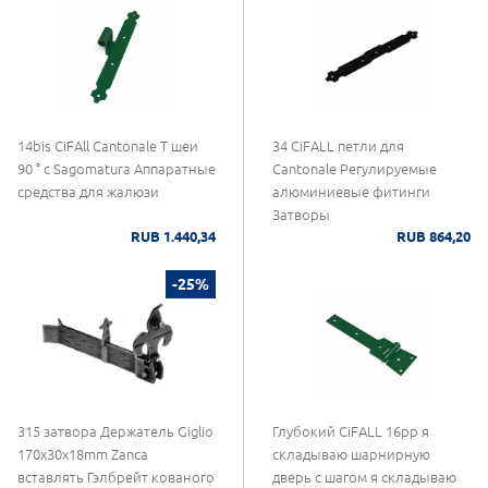
14bis CiFAll Cantonale Т шеи
34 CiFALL петли для
90 ° с Sagomatura Аппаратные
Cantonale Регулируемые
средства для жалюзи
алюминиевые фитинги
Затворы
RUB 1.440,34
RUB 864,20
-25%
315 затвора Держатель Giglio
Глубокий CiFALL 16pp я
170x30x18mm Zanca
складываю шарнирную
вставлять Гэлбрейт кованого
дверь с шагом я складываю