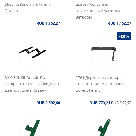
Shaping Закон и фитинги
шагом Железный
Ставни
алюминиевые фитинги
Затворы
RUB 1.152,27
RUB 1.152,27
-20%
39 CiFAll Kit Double Door
2769 Держатель затвора
Complete прямые юбки Два +
кованого железа Вставить
Два проушины Ставни
Lorenz Ferart
RUB 2.592,60
RUB 773,21
RUB 966,52