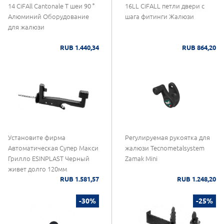
14 CiFAll Cantonale Т шеи 90 °
16LL CiFALL петли двери с
Алюминий Оборудование
шага фитинги Жалюзи
для жалюзи
RUB 1.440,34
RUB 864,20
Установите фирма
Регулируемая рукоятка для
Автоматическая Супер Макси
жалюзи Tecnometalsystem
Грилло ESINPLAST Черный
Zamak Mini
живет долго 120мм
RUB 1.581,57
RUB 1.248,20
-30%
-25%