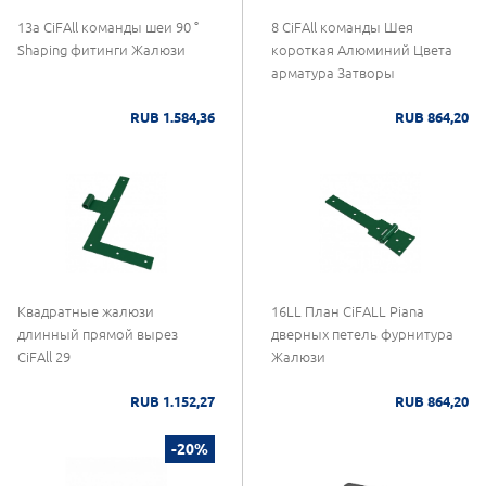
13а CiFAll команды шеи 90 °
8 CiFAll команды Шея
Shaping фитинги Жалюзи
короткая Алюминий Цвета
арматура Затворы
RUB 1.584,36
RUB 864,20
Квадратные жалюзи
16LL План CiFALL Piana
длинный прямой вырез
дверных петель фурнитура
CiFAll 29
Жалюзи
RUB 1.152,27
RUB 864,20
-20%