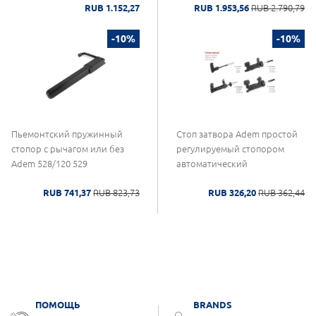
RUB 1.152,27
RUB 1.953,56
RUB 2.790,79
-10%
-10%
Пьемонтский пружинный
Стоп затвора Adem простой
стопор с рычагом или без
регулируемый стопором
Adem 528/120 529
автоматический
RUB 741,37
RUB 823,73
RUB 326,20
RUB 362,44
ПОМОЩЬ
BRANDS