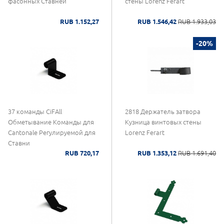
фасонных Ставней
стены Lorenz Ferart
RUB 1.152,27
RUB 1.546,42
RUB 1.933,03
-20%
37 команды CiFAll
2818 Держатель затвора
Обметывание Команды для
Кузница винтовых стены
Cantonale Регулируемой для
Lorenz Ferart
Ставни
RUB 720,17
RUB 1.353,12
RUB 1.691,40