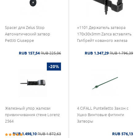
Spacer для Zelus Stop
+1101 Держатель затвора
Автоматический затвор
170x30x3mm Zanca вставлять
Pettiti Giuseppe
Гэлбрейт кованого железа
RUB 157,54
RUB 225,06
RUB 1.347,29
RUB 1.796,39
-20%
Железный упор жалюзи
4 CiFALL Puntelletto Закон с
привинчивания стене Lorenz
Ушко Винтовые фитинги
2564
Затворы
RUB 1.498,10
RUB 1.872,63
RUB 576,13