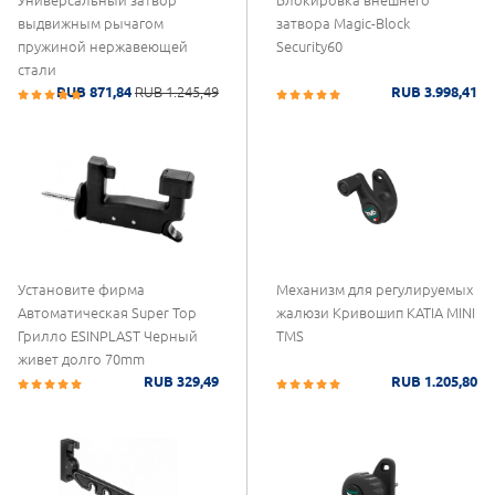
Универсальный затвор
Блокировка внешнего
выдвижным рычагом
затвора Magic-Block
пружиной нержавеющей
Security60
стали
RUB 871,84
RUB 1.245,49
RUB 3.998,41
Установите фирма
Механизм для регулируемых
Автоматическая Super Top
жалюзи Кривошип KATIA MINI
Грилло ESINPLAST Черный
TMS
живет долго 70mm
RUB 329,49
RUB 1.205,80