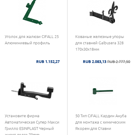
Уголок для жалюзи CIFALL 25
Кованые железные упоры
Алюминиевый профиль
для ставней Galbusera 328
170x30x18мм
RUB 1.152,27
RUB 2.083,13
RUB 2.777,50
Установите фирма
50 Тип CiFALL Кардин Ануба
Автоматическая Супер Макси
для монтажа с химическим
Грилло ESINPLAST Черный
Якорем для Ставни
живет долго 70mm