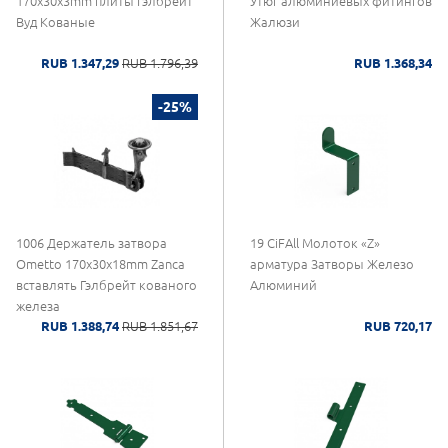
170x30x3mm плиты Гэлбрейт
Утюг алюминиевых фитингов
Вуд Кованые
Жалюзи
RUB 1.347,29
RUB 1.796,39
RUB 1.368,34
-25%
1006 Держатель затвора
19 CiFAll Молоток «Z»
Ometto 170x30x18mm Zanca
арматура Затворы Железо
вставлять Гэлбрейт кованого
Алюминий
железа
RUB 1.388,74
RUB 1.851,67
RUB 720,17