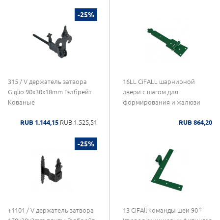
-25%
315 / V держатель затвора
16LL CiFALL шарнирной
Giglio 90x30x18mm Гэлбрейт
двери с шагом для
Кованые
формирования и жалюзи
RUB 1.144,15
RUB 1.525,51
RUB 864,20
-25%
+1101 / V держатель затвора
13 CiFAll команды шеи 90 °