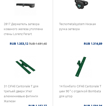
2817 Держатель затвора
Tecnometalsystem Низкая
кованого железа утоплена
ручка затвора
стены Lorenz Ferart
RUB 1.353,12
RUB 1.691,40
RUB 1.316,89
31 CiFAll Cantonale Т для
14 бомбато CiFAll Cantonale Т
третьей двери Утюг
шеи 90 ° с отделкой Bombata
алюминиевые фитинги
для штор
Жалюзи
RUB 1.152,27
RUB 1.584,36