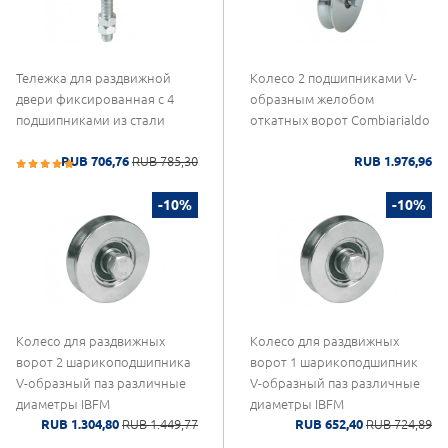
Тележка для раздвижной
Колесо 2 подшипниками V-
двери фиксированная с 4
образным желобом
подшипниками из стали
откатных ворот Combiarialdo
RUB 706,76
RUB 785,30
RUB 1.976,96
-10%
-10%
Колесо для раздвижных
Колесо для раздвижных
ворот 2 шарикоподшипника
ворот 1 шарикоподшипник
V-образный паз различные
V-образный паз различные
диаметры IBFM
диаметры IBFM
RUB 1.304,80
RUB 1.449,77
RUB 652,40
RUB 724,89