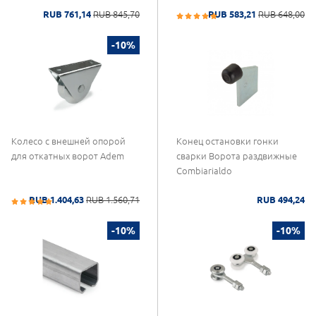
RUB 761,14
RUB 845,70
RUB 583,21
RUB 648,00
-10%
Колесо с внешней опорой
Конец остановки гонки
для откатных ворот Adem
сварки Ворота раздвижные
Combiarialdo
RUB 1.404,63
RUB 1.560,71
RUB 494,24
-10%
-10%