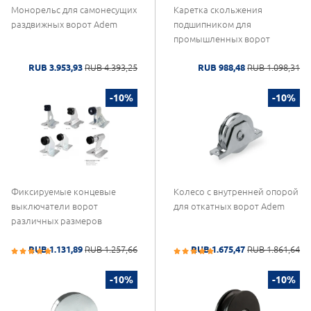
Монорельс для самонесущих
Каретка скольжения
раздвижных ворот Adem
подшипником для
промышленных ворот
RUB 3.953,93
RUB 4.393,25
RUB 988,48
RUB 1.098,31
-10%
-10%
Фиксируемые концевые
Колесо с внутренней опорой
выключатели ворот
для откатных ворот Adem
различных размеров
RUB 1.131,89
RUB 1.257,66
RUB 1.675,47
RUB 1.861,64
-10%
-10%