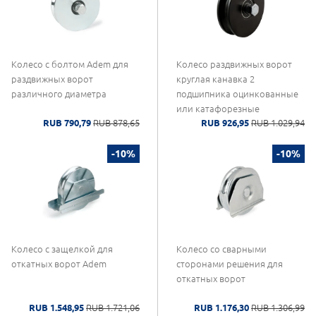
Колесо с болтом Adem для
Колесо раздвижных ворот
раздвижных ворот
круглая канавка 2
различного диаметра
подшипника оцинкованные
или катафорезные
RUB 790,79
RUB 878,65
RUB 926,95
RUB 1.029,94
-10%
-10%
Колесо с защелкой для
Колесо со сварными
откатных ворот Adem
сторонами решения для
откатных ворот
RUB 1.548,95
RUB 1.721,06
RUB 1.176,30
RUB 1.306,99