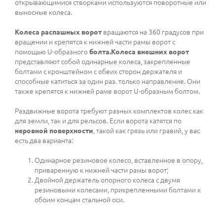
открывающимися створками используются поворотные или
выносные колеса.
Колеса распашных ворот
вращаются на 360 градусов при
вращении и крепятся к нижней части рамы ворот с
помощью U-образного
болта.Колеса внешних ворот
представляют собой одинарные колеса, закрепленные
болтами с кронштейном с обеих сторон держателя и
способные катиться за один раз. только направление. Они
также крепятся к нижней раме ворот U-образным болтом.
Раздвижные ворота требуют разных комплектов колес как
для земли, так и для рельсов. Если ворота катятся по
неровной поверхности
, такой как грязь или гравий, у вас
есть два варианта:
Одинарное резиновое колесо, вставленное в опору,
приваренную к нижней части рамы ворот;
Двойной держатель опорного колеса с двумя
резиновыми колесами, прикрепленными болтами к
обоим концам стальной оси.