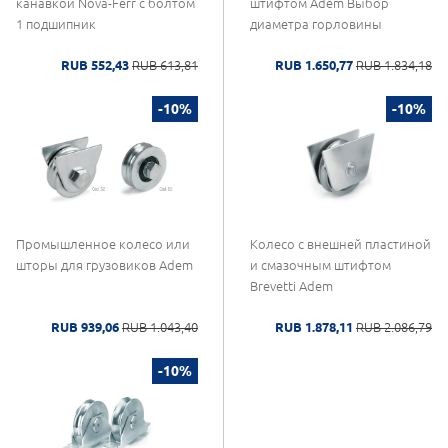
канавкой Nova-Ferr с болтом
штифтом Adem Выбор
1 подшипник
диаметра горловины
RUB 552,43
RUB 613,81
RUB 1.650,77
RUB 1.834,18
-10%
-10%
Промышленное колесо или
Колесо с внешней пластиной
шторы для грузовиков Adem
и смазочным штифтом
Brevetti Adem
RUB 939,06
RUB 1.043,40
RUB 1.878,11
RUB 2.086,79
-10%