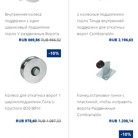
Внутренняя колеса
2 колесные подшипники
поддержки с один
горло Тонда внутренней
шариковый подшипник
поддержки для откатных
горло V раздвижные Ворота
ворот Combiarialdo
RUB 869,86
RUB 966,52
RUB 2.196,63
IBFM
-10%
Колесо для откатных ворот 1
Конец остановки гонки с
шарикоподшипник Гола U
пластиной, чтобы исправить
Круглого Ø20 IBFM
ворота Раздвижные
Combiarialdo
RUB 978,60
RUB 1.087,33
RUB 1.208,14
-10%