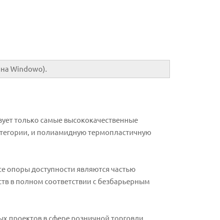
 на Windowo).
зует только самые высококачественные
категории, и полиамидную термопластичную
се опоры доступности являются частью
тв в полном соответствии с безбарьерным
ых проектов в сфере розничной торговли,