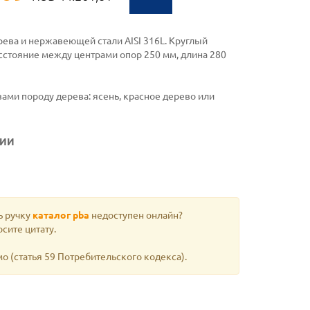
рева и нержавеющей стали AISI 316L. Круглый
сстояние между центрами опор 250 мм, длина 280
ми породу дерева: ясень, красное дерево или
ЦИИ
ь ручку
каталог pba
недоступен онлайн?
сите цитату.
мо
(статья 59 Потребительского кодекса).