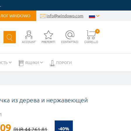
.
БЛОГ WINDOWO
info@windowo.com
0
ACCOUNT
PREFERITI
CONTATTACI
CARRELLO
ОСТЬ
ЯЩИКИ
ПОРОГИ
учка из дерева и нержавеющей
1
,09
-40%
RUB 44.261,81