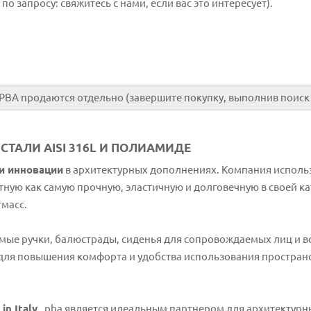
о запросу: свяжитесь с нами, если вас это интересует).
 PBA продаются отдельно (завершите покупку, выполнив поиск
СТАЛИ AISI 316L И ПОЛИАМИДЕ
и инновации
в архитектурных дополнениях. Компания исполь
стную как самую прочную, эластичную и долговечную в своей 
тмасс.
мые ручки, балюстрады, сиденья для сопровождаемых лиц и в
для повышения комфорта и удобства использования пространс
n Italy
, pba является идеальным партнером для архитектурн