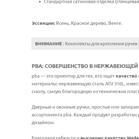
Стандартная сатиновая отделка (глянцевая п
Эссенции:
Ясень, Красное дерево, Венге.
ВНИМАНИЕ
: Комплекты для крепления ручек
PBA: СОВЕРШЕНСТВО В НЕРЖАВЕЮЩЕЙ 
pba — это ориентир для тех, кто ищет
качество 
материалы: нержавеющую сталь AISI 316L, изве
смолу, самую благородную из технических плас
Дверные и оконные ручки, простые или запирае
ассортимента pba. Каждый продукт разработан 
дизайном.
Благодаря гибкости и
высокому качеству Made i