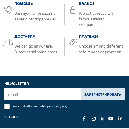
ПОМОЩЬ
BRANDS
Вам нужна помощь? в
We collaborate with
вашем распоряжении.
famous Italian
companies.
ДОСТАВКА
ПЛАТЕЖИ
We can go anywhere.
Choose among different
Discover shipping costs.
safe modes of payment.
NEWSLETTER
ЗАРЕГИСТРИРОВАТЬ
Accetto trattamento dati personali (
Link
)
SEGUICI