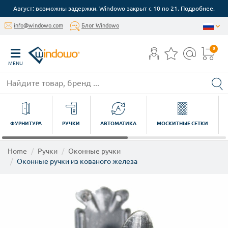
Август: возможны задержки. Windowo закрыт с 10 по 21. Подробнее.
info@windowo.com
Блог Windowo
0
MENU
ФУРНИТУРА
РУЧКИ
АВТОМАТИКА
МОСКИТНЫЕ СЕТКИ
Home
Ручки
Оконные ручки
Оконные ручки из кованого железа