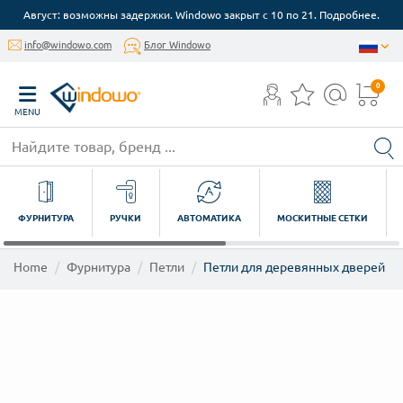
Август: возможны задержки. Windowo закрыт с 10 по 21. Подробнее.
info@windowo.com
Блог Windowo
0
MENU
ФУРНИТУРА
РУЧКИ
АВТОМАТИКА
МОСКИТНЫЕ СЕТКИ
Home
Фурнитура
Петли
Петли для деревянных дверей