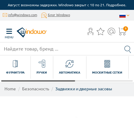
Август: возможны задержки. Windowo закрыт с 10 по 21. Подробнее.
info@windowo.com
Блог Windowo
0
MENU
ФУРНИТУРА
РУЧКИ
АВТОМАТИКА
МОСКИТНЫЕ СЕТКИ
Home
Безопасность
Задвижки и дверные засовы