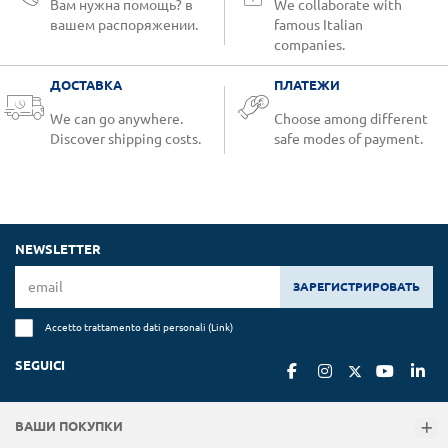
Вам нужна помощь? в
We collaborate with
вашем распоряжении.
famous Italian
companies.
ДОСТАВКА
ПЛАТЕЖИ
We can go anywhere.
Choose among different
Discover shipping costs.
safe modes of payment.
NEWSLETTER
ЗАРЕГИСТРИРОВАТЬ
Accetto trattamento dati personali (
Link
)
SEGUICI
ВАШИ ПОКУПКИ