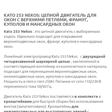
KATO 253 NEKOS: ЦЕПНОЙ ДВИГАТЕЛЬ ДЛЯ
ОКОН С ВЕРХНИМИ ПЕТЛЯМИ, ФРАМУГ,
КУПОЛОВ И МАНСАРДНЫХ ОКОН
Kato 253 Nekos
: это цепной двигатель с выбираемым
ходом. Идеально подходит для открывания
верхнеподвесных окон, фрамуг, куполов и мансардных
окон.
Линейный электропривод Kato 253 Nekos
с
двухрядной
четырехзвенной шарнирной цепью
, заключенной в
соответствующий контейнер из композитного материала,
подходит для перемещения верхнеподвесных окон,
нижнеподвесных окон, куполов и мансардных окон.
Мощность в тяге и тяге 250Н. Питание от сети 110/230 В
переменного тока 50/60 Гц.
Двигатель Kato 253 Nekos поставляется
в комплекте с
кронштейнами
для быстрой сборки без использования
винтов (запатентовано). Кронштейны
для
нижнеподвесных или выступающих дверей
с