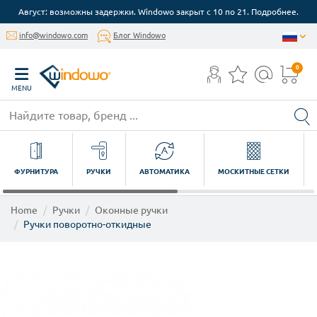
Август: возможны задержки. Windowo закрыт с 10 по 21. Подробнее.
info@windowo.com
Блог Windowo
0
MENU
ФУРНИТУРА
РУЧКИ
АВТОМАТИКА
МОСКИТНЫЕ СЕТКИ
Home
Ручки
Оконные ручки
Ручки поворотно-откидные