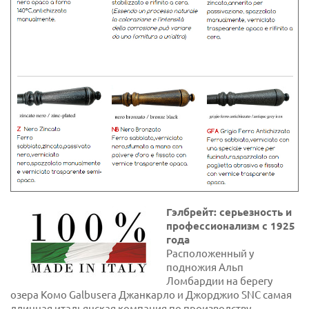
Гэлбрейт: серьезность и
профессионализм с 1925
года
Расположенный у
подножия Альп
Ломбардии на берегу
озера Комо Galbusera Джанкарло и Джорджио SNC самая
длинная итальянская компания по производству