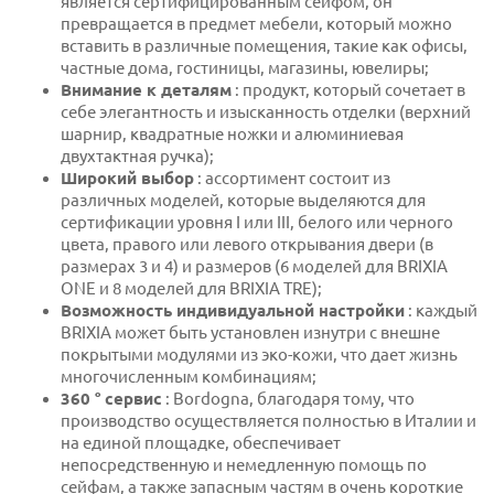
является сертифицированным сейфом, он
превращается в предмет мебели, который можно
вставить в различные помещения, такие как офисы,
частные дома, гостиницы, магазины, ювелиры;
Внимание к деталям
: продукт, который сочетает в
себе элегантность и изысканность отделки (верхний
шарнир, квадратные ножки и алюминиевая
двухтактная ручка);
Широкий выбор
: ассортимент состоит из
различных моделей, которые выделяются для
сертификации уровня I или III, белого или черного
цвета, правого или левого открывания двери (в
размерах 3 и 4) и размеров (6 моделей для BRIXIA
ONE и 8 моделей для BRIXIA TRE);
Возможность индивидуальной настройки
: каждый
BRIXIA может быть установлен изнутри с внешне
покрытыми модулями из эко-кожи, что дает жизнь
многочисленным комбинациям;
360 ° сервис
: Bordogna, благодаря тому, что
производство осуществляется полностью в Италии и
на единой площадке, обеспечивает
непосредственную и немедленную помощь по
сейфам, а также запасным частям в очень короткие