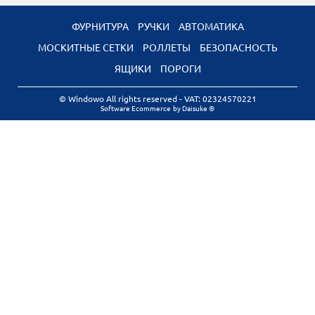
ФУРНИТУРА
РУЧКИ
АВТОМАТИКА
МОСКИТНЫЕ СЕТКИ
РОЛЛЕТЫ
БЕЗОПАСНОСТЬ
ЯЩИКИ
ПОРОГИ
© Windowo All rights reserved
- VAT: 02324570221
Software Ecommerce
by Daisuke ®