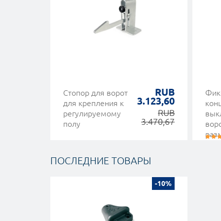
RUB
Стопор для ворот
Фик
3.123,60
для крепления к
кон
RUB
регулируемому
вык
3.470,67
полу
вор
раз
ПОСЛЕДНИЕ ТОВАРЫ
-10%