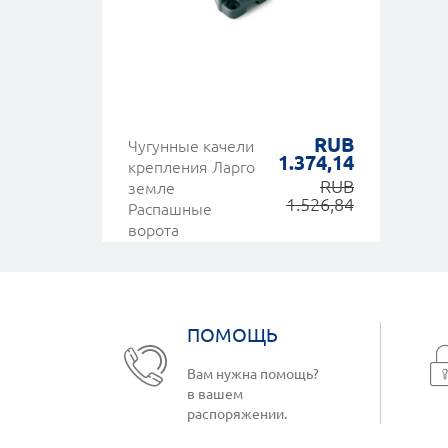
RUB
Чугунные качели
1.374,14
крепления Ларго
RUB
земле
1.526,84
Распашные
ворота
ПОМОЩЬ
Вам нужна помощь?
в вашем
распоряжении.