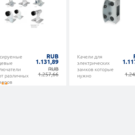
RUB
сируемые
Качели для
1.131,89
1.11
цевые
электрических
RUB
лючатели
замков которые
1.257,66
1.24
от различных
нужно
меров