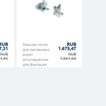
RUB
RUB
Нижние петли
Молотки
7,31
1.675,47
для распашных
облегче
RUB
RUB
ворот
наземны
1,45
1.861,64
регулируемые
фиксир
для фиксации
различн
размеро