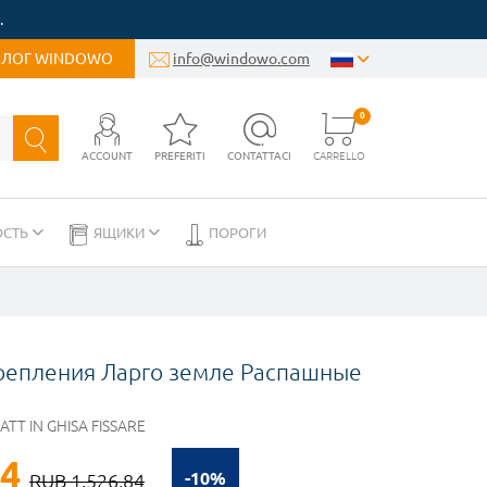
.
БЛОГ WINDOWO
info@windowo.com
0
ACCOUNT
PREFERITI
CONTATTACI
CARRELLO
ОСТЬ
ЯЩИКИ
ПОРОГИ
репления Ларго земле Распашные
ATT IN GHISA FISSARE
14
-10%
RUB 1.526,84