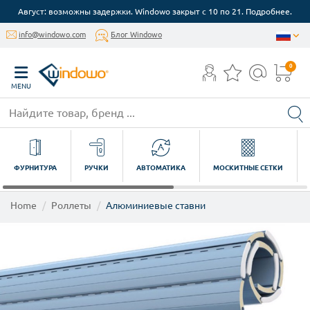
Август: возможны задержки. Windowo закрыт с 10 по 21. Подробнее.
info@windowo.com
Блог Windowo
0
MENU
ФУРНИТУРА
РУЧКИ
АВТОМАТИКА
МОСКИТНЫЕ СЕТКИ
Home
Роллеты
Алюминиевые ставни