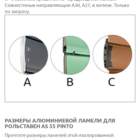
Совместимые направляющие А30, А27, в железе. Только
60 Золотой дуб дерево
по запросу.
61 Дерево 809
62 Белый Ренолит
86 RAL 7044
РАЗМЕРЫ АЛЮМИНИЕВОЙ ЛАМЕЛИ ДЛЯ
РОЛЬСТАВЕН AS 55 PINTO
Прочтите размеры ламелей этой изолированной