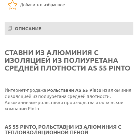
Добавить в избранное
19 Кремовый RAL 1013
20 Рафаэлло Красный
ОПИСАНИЕ
21 Шоколадно-коричневый RAL 8017
22 Рафаэлло Грин
СТАВНИ ИЗ АЛЮМИНИЯ С
23 Рафаэлло Браун
ИЗОЛЯЦИЕЙ ИЗ ПОЛИУРЕТАНА
СРЕДНЕЙ ПЛОТНОСТИ AS 55 PINTO
24 Рафаэлло Грей
25 Терракотовый RAL 8003
Интернет-продажа
Рольставни AS 55 Pinto
из алюминия
26 Охра
с изоляцией из полиуретана средней плотности.
27 Зеленый горошек RAL 6021
Алюминиевые рольставни производства итальянской
компании Pinto.
28 Вишневое дерево
29 Светлое дерево обожженное.
AS 55 PINTO, РОЛЬСТАВНИ ИЗ АЛЮМИНИЯ С
ТЕПЛОИЗОЛЯЦИОННОЙ ПЕНОЙ
30 Темное пламенеющее дерево