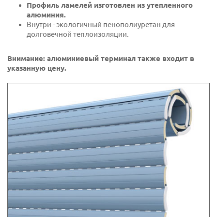
Профиль ламелей изготовлен из утепленного
31 Небесный
алюминия.
Внутри - экологичный пенополиуретан для
32 Песок
долговечной теплоизоляции.
33 Зеленая вода
Внимание: алюминиевый терминал также входит в
указанную цену.
34 Сосновый лес
35 Вяз дерево
36 Серый 35 RAL 7035
37 Катаньо дерево
38 Темная бронза
39 ореховое дерево
40 кедровое дерево
42 Серый RAL 7016
44 RAL 9007