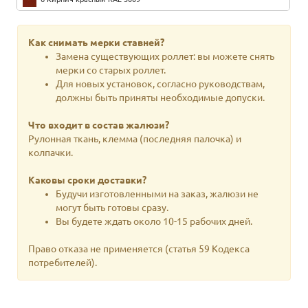
7 Темно-коричневый RAL 8019
Как снимать мерки ставней?
8 слоновая кость
Замена существующих роллет: вы можете снять
мерки со старых роллет.
9 Бронза
Для новых установок, согласно руководствам,
должны быть приняты необходимые допуски.
10 светлое дерево
Что входит в состав жалюзи?
11 Темное дерево
Рулонная ткань, клемма (последняя палочка) и
колпачки.
12 Оливково-зеленый RAL 6011
13 бриллиантово-зеленый RAL 6024
Каковы сроки доставки?
Будучи изготовленными на заказ, жалюзи не
14 Ярко-красный RAL 3003
могут быть готовы сразу.
Вы будете ждать около 10-15 рабочих дней.
15 Голубой RAL 5015
Право отказа не применяется (статья 59 Кодекса
16 Бордо RAL 3005
потребителей).
17 Дуб
18 Дуглас Вуд