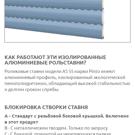
45 Папирус белый
46 средний серый
47 RAL 7001
48 RAL 8014
49 RAL 1015
КАК РАБОТАЮТ ЭТИ ИЗОЛИРОВАННЫЕ
АЛЮМИНИЕВЫЕ РОЛЬСТАВНИ?
50 Ренолит мед
Роликовые ставни модели AS 55 марки Pinto имеют
51 Дерево Европы
алюминиевый профиль, изолированный экологической
пенополиуретаном, обладающий высокой стабильностью
52 Узловатое дерево
и долгим сроком службы.
53 Пурпурно-красный RAL 3004
БЛОКИРОВКА СТВОРКИ СТАВНЯ
54 RAL 7038
A - Стандарт с резьбовой боковой крышкой. Включено
55 RAL 7047
в этот продукт
B - С металлическим гвоздем. Только по запросу
56 RAL 7004
C - С бахилой, пришитой на чередующихся палках.