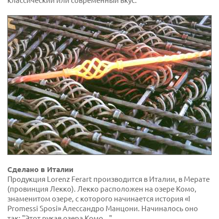
классический или современный вкус.
Сделано в Италии
Продукция Lorenz Ferart производится в Италии, в Мерате
(провинция Лекко). Лекко расположен на озере Комо,
знаменитом озере, с которого начинается история «I
Promessi Sposi» Алессандро Манцони. Начиналось оно
так: "Этот рукав озера Комо..."