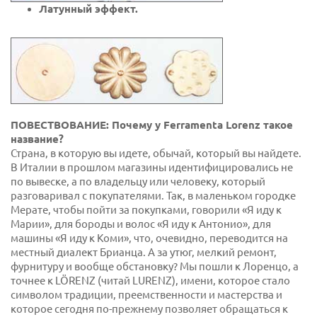
Латунный эффект.
ПОВЕСТВОВАНИЕ: Почему у Ferramenta Lorenz такое
название?
Страна, в которую вы идете, обычай, который вы найдете.
В Италии в прошлом магазины идентифицировались не
по вывеске, а по владельцу или человеку, который
разговаривал с покупателями. Так, в маленьком городке
Мерате, чтобы пойти за покупками, говорили «Я иду к
Марии», для бороды и волос «Я иду к Антонио», для
машины «Я иду к Коми», что, очевидно, переводится на
местный диалект Брианца. А за утюг, мелкий ремонт,
фурнитуру и вообще обстановку? Мы пошли к Лоренцо, а
точнее к LÖRENZ (читай LURENZ), имени, которое стало
символом традиции, преемственности и мастерства и
которое сегодня по-прежнему позволяет обращаться к