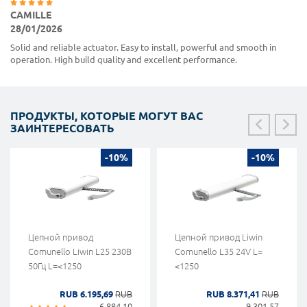
CAMILLE
28/01/2026
Solid and reliable actuator. Easy to install, powerful and smooth in
operation. High build quality and excellent performance.
ПРОДУКТЫ, КОТОРЫЕ МОГУТ ВАС
ЗАИНТЕРЕСОВАТЬ
-10%
-10%
Цепной привод
Цепной привод Liwin
Comunello Liwin L25 230В
Comunello L35 24V L=
50Гц L=<1250
<1250
RUB 6.195,69
RUB
RUB 8.371,41
RUB
6.884,10
9.301,57