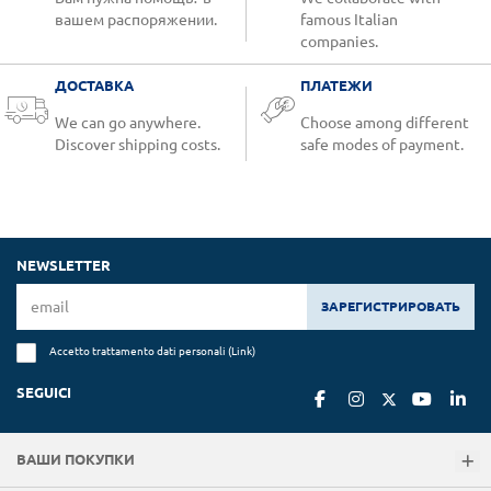
вашем распоряжении.
famous Italian
companies.
ДОСТАВКА
ПЛАТЕЖИ
We can go anywhere.
Choose among different
Discover shipping costs.
safe modes of payment.
NEWSLETTER
ЗАРЕГИСТРИРОВАТЬ
Accetto trattamento dati personali (
Link
)
SEGUICI
ВАШИ ПОКУПКИ