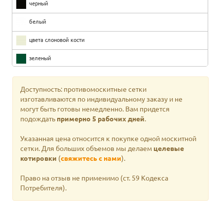
черный
белый
цвета слоновой кости
зеленый
коричневый
Доступность: противомоскитные сетки
Light Walnut
изготавливаются по индивидуальному заказу и не
могут быть готовы немедленно. Вам придется
Cherry Wood
подождать
примерно 5 рабочих дней
.
Light Renolit
Указанная цена относится к покупке одной москитной
сетки. Для больших объемов мы делаем
целевые
котировки
(
свяжитесь с нами
).
Право на отзыв не применимо
(ст. 59 Кодекса
Потребителя).