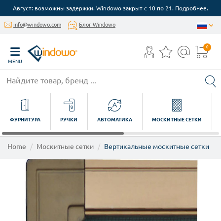
Август: возможны задержки. Windowo закрыт с 10 по 21. Подробнее.
info@windowo.com
Блог Windowo
0
MENU
ФУРНИТУРА
РУЧКИ
АВТОМАТИКА
МОСКИТНЫЕ СЕТКИ
Home
Москитные сетки
Вертикальные москитные сетки