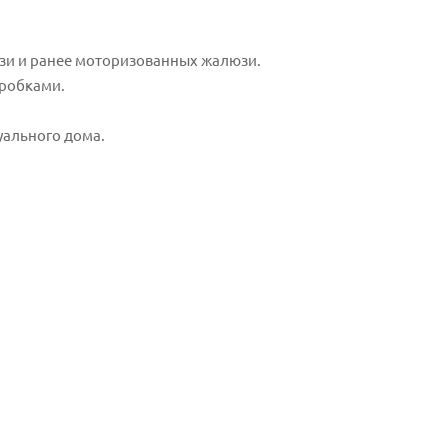
юзи и ранее моторизованных жалюзи.
оробками.
уального дома.