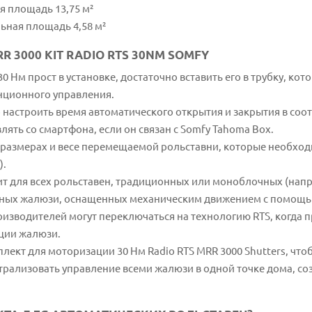
я площадь 13,75 м²
ьная площадь 4,58 м²
3000 KIT RADIO RTS 30NM SOMFY
 Нм прост в установке, достаточно вставить его в трубку, кот
нционного управления.
астроить время автоматического открытия и закрытия в соот
ять со смартфона, если он связан с Somfy Tahoma Box.
 размерах и весе перемещаемой рольставни, которые необход
).
т для всех рольставен, традиционных или моноблочных (напр
ленных жалюзи, оснащенных механическим движением с помощ
изводителей могут переключаться на технологию RTS, когда п
ции жалюзи.
лект для моторизации 30 Нм Radio RTS MRR 3000 Shutters, что
рализовать управление всеми жалюзи в одной точке дома, со