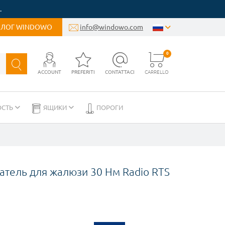
.
БЛОГ WINDOWO
info@windowo.com
0
ACCOUNT
PREFERITI
CONTATTACI
CARRELLO
ОСТЬ
ЯЩИКИ
ПОРОГИ
атель для жалюзи 30 Нм Radio RTS