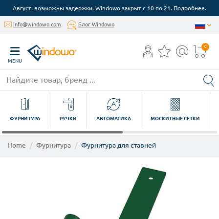
Август: возможны задержки. Windowo закрыт с 10 по 21. Подробнее.
info@windowo.com
Блог Windowo
0
MENU
ФУРНИТУРА
РУЧКИ
АВТОМАТИКА
МОСКИТНЫЕ СЕТКИ
Home
Фурнитура
Фурнитура для ставней