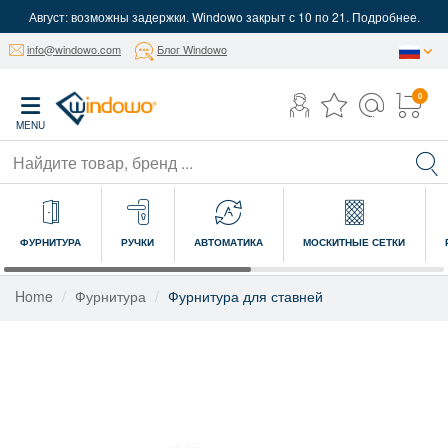
Август: возможны задержки. Windowo закрыт с 10 по 21. Подробнее.
info@windowo.com
Блог Windowo
0
MENU
ФУРНИТУРА
РУЧКИ
АВТОМАТИКА
МОСКИТНЫЕ СЕТКИ
Home
Фурнитура
Фурнитура для ставней