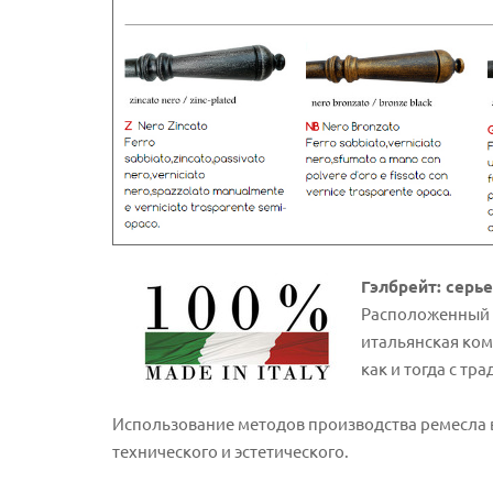
Гэлбрейт: серь
Расположенный 
итальянская ком
как и тогда с т
Использование методов производства ремесла в
технического и эстетического.