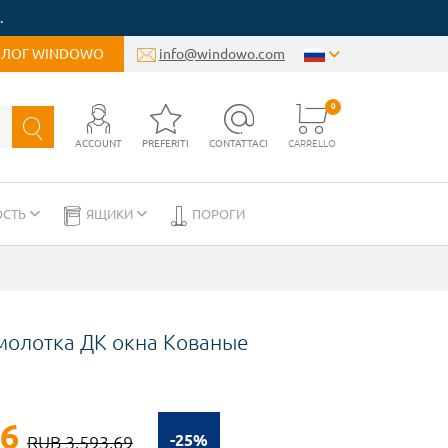
.
БЛОГ WINDOWO
info@windowo.com
0
ACCOUNT
PREFERITI
CONTATTACI
CARRELLO
ОСТЬ
ЯЩИКИ
ПОРОГИ
 молотка ДК окна Кованые
26
-25%
RUB 3.593,69