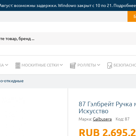
Август: возможны задержки. Windowo закрыт с 10 по 21. Подробнее
КА
МОСКИТНЫЕ СЕТКИ
РОЛЛЕТЫ
БЕЗОПАСН
но-откидные
87 Гэлбрейт Ручка
Искусство
Марка:
Galbusera
Код:
87
RUB 2.695,