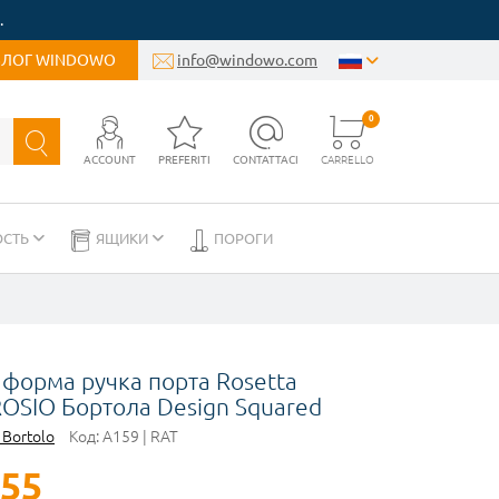
.
БЛОГ WINDOWO
info@windowo.com
0
ACCOUNT
PREFERITI
CONTATTACI
CARRELLO
ОСТЬ
ЯЩИКИ
ПОРОГИ
e форма ручка порта Rosetta
OSIO Бортола Design Squared
 Bortolo
Код:
A159 | RAT
,55