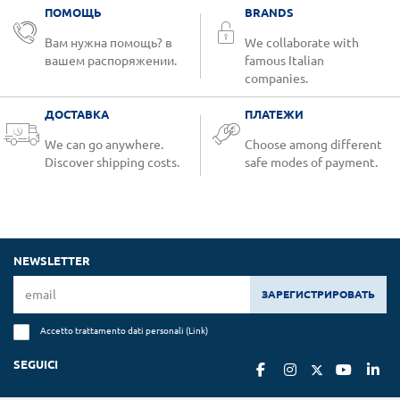
ПОМОЩЬ
BRANDS
Вам нужна помощь? в
We collaborate with
вашем распоряжении.
famous Italian
companies.
ДОСТАВКА
ПЛАТЕЖИ
We can go anywhere.
Choose among different
Discover shipping costs.
safe modes of payment.
NEWSLETTER
ЗАРЕГИСТРИРОВАТЬ
Accetto trattamento dati personali (
Link
)
SEGUICI