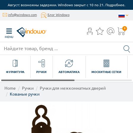
Август: возможны задержки. Windowo закрыт с 10 по 21. Подробнее.
info@windowo.com
Блог Windowo
0
MENU
ФУРНИТУРА
РУЧКИ
АВТОМАТИКА
МОСКИТНЫЕ СЕТКИ
Home
Ручки
Ручки для межкомнатных дверей
Кованые ручки