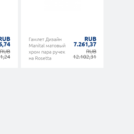
RUB
RUB
Гамлет Дизайн
Nota Line
6,74
7.261,37
Manital матовый
Дверная
RUB
RUB
хром пара ручек
латуни It
1,24
12.102,31
на Rosetta
Classic 