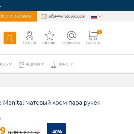
.
БЛОГ WINDOWO
info@windowo.com
0
ACCOUNT
PREFERITI
CONTATTACI
CARRELLO
ОСТЬ
ЯЩИКИ
ПОРОГИ
Manital матовый хром пара ручек
A
39
-40%
RUB 5.877,32