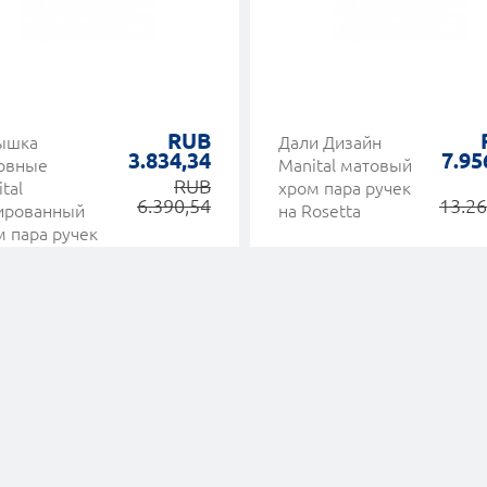
RUB
ышка
Дали Дизайн
3.834,34
7.95
овные
Manital матовый
RUB
tal
хром пара ручек
6.390,54
13.26
ированный
на Rosetta
м пара ручек
osetta