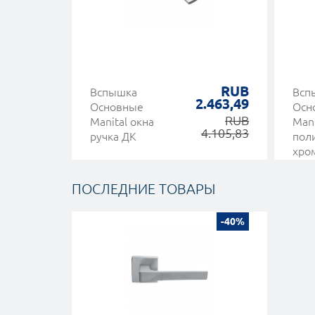
RUB
Вспышка
Всп
2.463,49
Основные
Осн
RUB
Manital окна
Mani
4.105,83
ручка ДК
пол
хро
на R
ПОСЛЕДНИЕ ТОВАРЫ
-40%