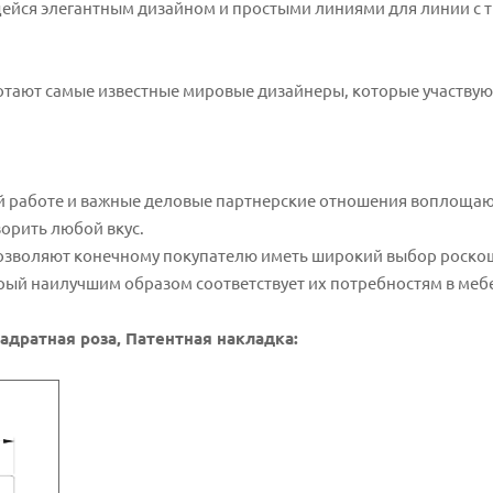
ющейся элегантным дизайном и простыми линиями для линии с
ботают самые известные мировые дизайнеры, которые участвуют
ей работе и важные деловые партнерские отношения воплощают
ворить любой вкус.
озволяют конечному покупателю иметь широкий выбор роскошн
орый наилучшим образом соответствует их потребностям в меб
квадратная роза, Патентная накладка: