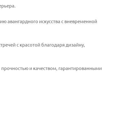
ерьера.
гию авангардного искусства с вневременной
тречей с красотой благодаря дизайну,
ом прочностью и качеством, гарантированными