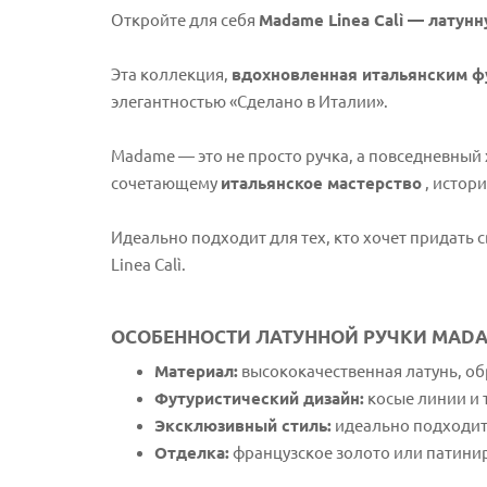
Откройте для себя
Madame Linea Calì — латун
Эта коллекция,
вдохновленная итальянским ф
элегантностью «Сделано в Италии».
Madame — это не просто ручка, а повседневный 
сочетающему
итальянское мастерство
, истор
Идеально подходит для тех, кто хочет придать
Linea Calì.
ОСОБЕННОСТИ ЛАТУННОЙ РУЧКИ MADAM
Материал:
высококачественная латунь, о
Футуристический дизайн:
косые линии и 
Эксклюзивный стиль:
идеально подходит 
Отделка:
французское золото или патини