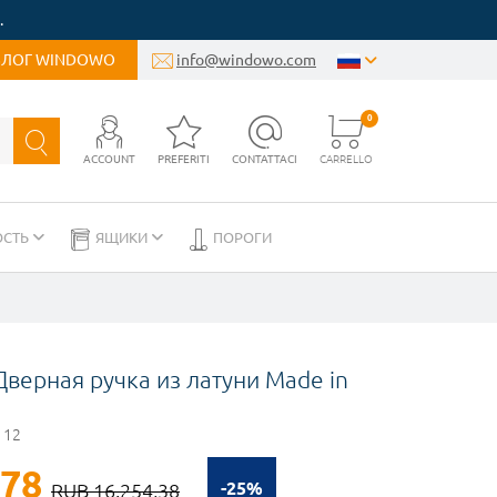
.
БЛОГ WINDOWO
info@windowo.com
0
ACCOUNT
PREFERITI
CONTATTACI
CARRELLO
ОСТЬ
ЯЩИКИ
ПОРОГИ
Дверная ручка из латуни Made in
112
,78
-25%
RUB 16.254,38