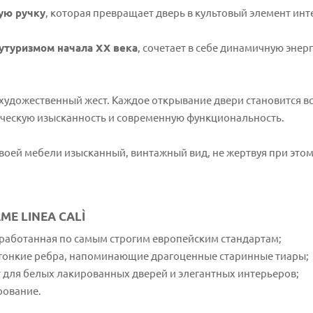
ную ручку
, которая превращает дверь в культовый элемент инт
утуризмом начала ХХ века
, сочетает в себе динамичную энер
художественный жест. Каждое открывание двери становится вс
ическую изысканность и современную функциональность.
 своей мебели изысканный, винтажный вид, не жертвуя при эт
E LINEA CALÌ
бработанная по самым строгим европейским стандартам;
тонкие ребра, напоминающие драгоценные старинные тиары;
для белых лакированных дверей и элегантных интерьеров;
рование.