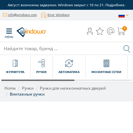
Август: возможны задержки. Windowo закрыт с 10 по 21. Подробнее.
info@windowo.com
Блог Windowo
0
MENU
ФУРНИТУРА
РУЧКИ
АВТОМАТИКА
МОСКИТНЫЕ СЕТКИ
Home
Ручки
Ручки для межкомнатных дверей
Винтажные ручки