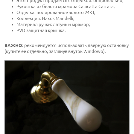
Этот продукт продается с отделкой: опционально;
Рукоятка из белого мрамора Calacatta Carrara;
Отделка: полированное золото 24KT;
Коллекция: Naxos Mandelli;
Материал ручки: латунь и мрамор;
PVD защитная крышка.
ВАЖНО
: рекомендуется использовать дверную остановку
(купите ее отдельно, заглянув внутрь Windowo).