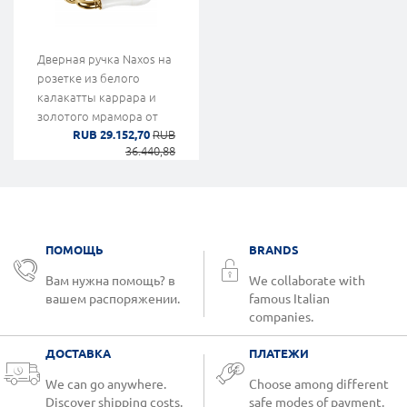
Дверная ручка Naxos на
розетке из белого
калакатты каррара и
золотого мрамора от
RUB 29.152,70
RUB
Mandelli
36.440,88
ПОМОЩЬ
BRANDS
Вам нужна помощь? в
We collaborate with
вашем распоряжении.
famous Italian
companies.
ДОСТАВКА
ПЛАТЕЖИ
We can go anywhere.
Choose among different
Discover shipping costs.
safe modes of payment.