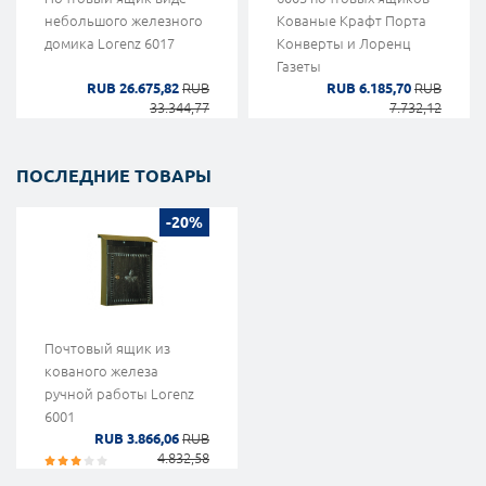
небольшого железного
Кованые Крафт Порта
домика Lorenz 6017
Конверты и Лоренц
Газеты
RUB 26.675,82
RUB
RUB 6.185,70
RUB
33.344,77
7.732,12
ПОСЛЕДНИЕ ТОВАРЫ
-20%
Почтовый ящик из
кованого железа
ручной работы Lorenz
6001
RUB 3.866,06
RUB
4.832,58