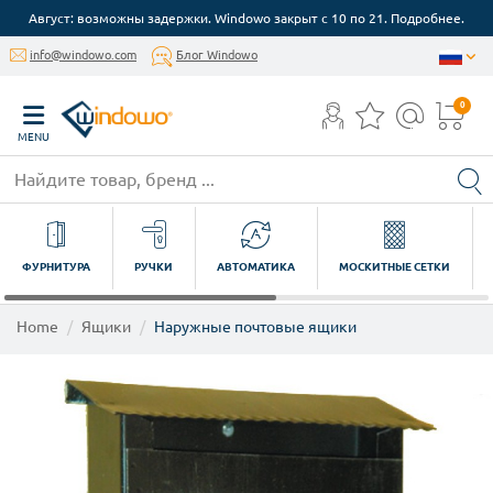
Август: возможны задержки. Windowo закрыт с 10 по 21. Подробнее.
info@windowo.com
Блог Windowo
0
MENU
ФУРНИТУРА
РУЧКИ
АВТОМАТИКА
МОСКИТНЫЕ СЕТКИ
Home
Ящики
Наружные почтовые ящики