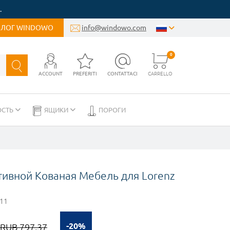
.
БЛОГ WINDOWO
info@windowo.com
0
ACCOUNT
PREFERITI
CONTATTACI
CARRELLO
ОСТЬ
ЯЩИКИ
ПОРОГИ
тивной Кованая Мебель для Lorenz
11
-20%
RUB 797,37