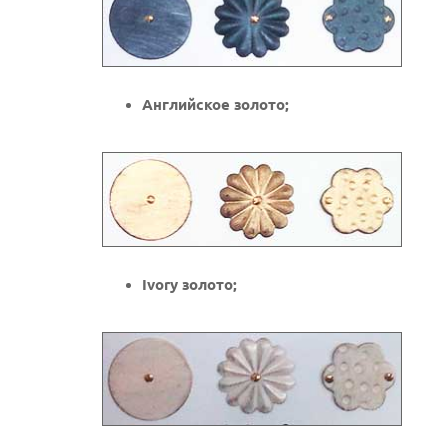
Английское золото;
Ivory золото;