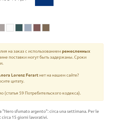
елия на заказ с использованием
ремесленных
ичине поставки могут быть задержаны. Сроки
и.
лога Lorenz Ferart
нет на нашем сайте?
сите цитату.
мо
(статья 59 Потребительского кодекса).
ra "Nero sfumato argento": circa una settimana. Per le
: circa 15 giorni lavorativi.