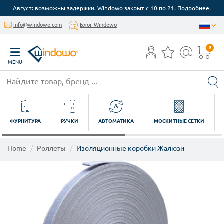
Август: возможны задержки. Windowo закрыт с 10 по 21. Подробнее.
info@windowo.com
Блог Windowo
0
MENU
ФУРНИТУРА
РУЧКИ
АВТОМАТИКА
МОСКИТНЫЕ СЕТКИ
Home
Роллеты
Изоляционные коробки Жалюзи