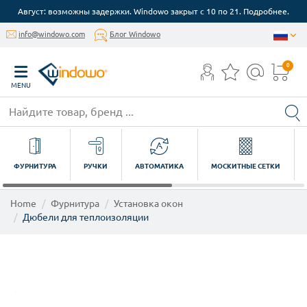
Август: возможны задержки. Windowo закрыт с 10 по 21. Подробнее.
info@windowo.com
Блог Windowo
0
MENU
ФУРНИТУРА
РУЧКИ
АВТОМАТИКА
МОСКИТНЫЕ СЕТКИ
Home
Фурнитура
Установка окон
Дюбели для теплоизоляции