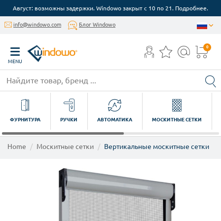
Август: возможны задержки. Windowo закрыт с 10 по 21. Подробнее.
info@windowo.com
Блог Windowo
0
MENU
ФУРНИТУРА
РУЧКИ
АВТОМАТИКА
МОСКИТНЫЕ СЕТКИ
Home
Москитные сетки
Вертикальные москитные сетки