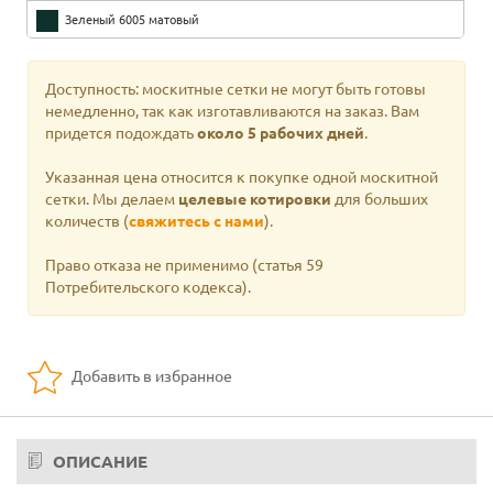
Зеленый 6005 матовый
Матовый черный 9005
Доступность: москитные сетки не могут быть готовы
коричневый
немедленно, так как изготавливаются на заказ. Вам
придется подождать
около 5 рабочих дней
.
Крашеное серебро
Указанная цена относится к покупке одной москитной
Зеленая смесь
сетки. Мы делаем
целевые котировки
для больших
количеств (
свяжитесь с нами
).
Коричневый микс
Право отказа не применимо
(статья 59
Серый микс
Потребительского кодекса).
Медно-коричневый
Орех 360-70R
Добавить в избранное
Орех 102-70R
Орех Medium Natural
ОПИСАНИЕ
Орех натуральный темный 158-70R