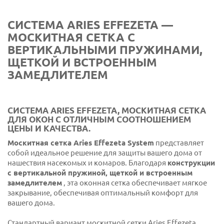
Вишня грубая 317-70Р
СИСТЕМА ARIES EFFEZETA —
Вишня натуральная 312-79Р
МОСКИТНАЯ СЕТКА С
Дуглас полосатый
ВЕРТИКАЛЬНЫМИ ПРУЖИНАМИ,
ЩЕТКОЙ И ВСТРОЕННЫМ
Очистить Ренолит
ЗАМЕДЛИТЕЛЕМ
Темный Ренолит
Белый Ренолит
СИСТЕМА ARIES EFFEZETA, МОСКИТНАЯ СЕТКА
ДЛЯ ОКОН С ОТЛИЧНЫМ СООТНОШЕНИЕМ
Каштан 378-70Р
ЦЕНЫ И КАЧЕСТВА.
Москитная сетка Aries Effezeta System
представляет
собой идеальное решение для защиты вашего дома от
нашествия насекомых и комаров. Благодаря
конструкции
с вертикальной пружиной, щеткой и встроенным
замедлителем
, эта оконная сетка обеспечивает мягкое
закрывание, обеспечивая оптимальный комфорт для
вашего дома.
Стандартный вариант москитной сетки Aries Effezeta